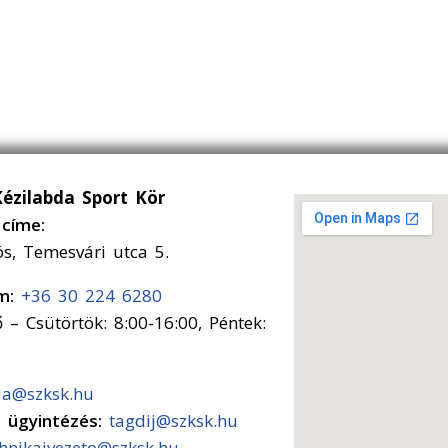
Kézilabda Sport Kör
címe:
ós, Temesvári utca 5.
ám:
+36 30 224 6280
 – Csütörtök: 8:00-16:00, Péntek:
da@szksk.hu
s ügyintézés:
tagdij@szksk.hu
chnikaivezeto@szksk.hu