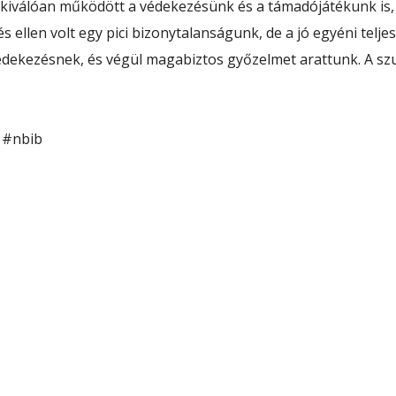
ig kiválóan működött a védekezésünk és a támadójátékunk is
zés ellen volt egy pici bizonytalanságunk, de a jó egyéni t
védekezésnek, és végül magabiztos győzelmet arattunk. A s
#nbib