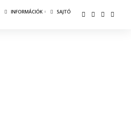
INFORMÁCIÓK
SAJTÓ
Határozatok
védelem
dalmi felelősség
ás
elauto