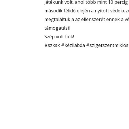
játékunk volt, ahol több mint 10 perc
második félidő elején a nyitott védeke
megtaláltuk a az ellenszerét ennek a 
támogatást!
Szép volt fiúk!
#szksk
#kézilabda
#szigetszentmiklós