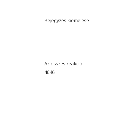
Bejegyzés kiemelése
Az összes reakció:
46
46