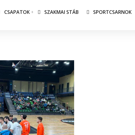
CSAPATOK
SZAKMAI STÁB
SPORTCSARNOK
s csapatunk
TAO 
tlás-csapataink
Adat
Társa
vállal
Csep