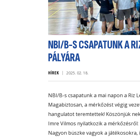
NBI/B-S CSAPATUNK A R
PÁLYÁRA
HÍREK
2025. 02. 18.
NBI/B-s csapatunk a mai napon a
Riz 
Magabiztosan, a mérkőzést végig vezetve
hangulatot teremtettek! Köszönjük ne
Imre Vilmos nyilatkozik a mérkőzésről:
Nagyon büszke vagyok a játékosokra, ig