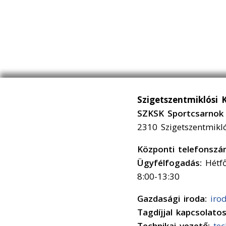
Szigetszentmiklósi 
SZKSK Sportcsarnok 
2310 Szigetszentmikl
Központi telefonsz
Ügyfélfogadás:
Hétfő
8:00-13:30
Gazdasági iroda:
iro
Tagdíjjal kapcsolato
Technikai vezető:
te