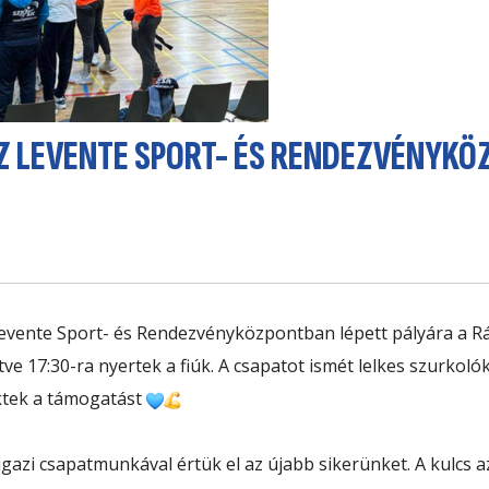
IZ LEVENTE SPORT- ÉS RENDEZVÉNYKÖ
Levente Sport- és Rendezvényközpont
ban lépett pályára a
Rá
 17:30-ra nyertek a fiúk. A csapatot ismét lelkes szurkolók 
ktek a támogatást
azi csapatmunkával értük el az újabb sikerünket. A kulcs a