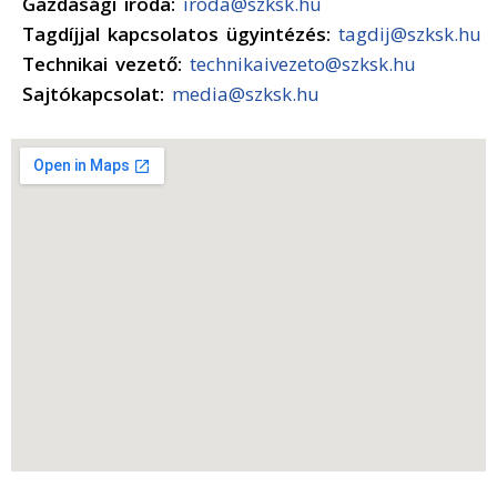
Gazdasági iroda:
iroda@szksk.hu
Tagdíjjal kapcsolatos ügyintézés:
tagdij@szksk.hu
Technikai vezető:
technikaivezeto@szksk.hu
Sajtókapcsolat:
media@szksk.hu