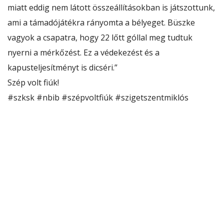
miatt eddig nem látott összeállításokban is játszottunk,
ami a támadójátékra rányomta a bélyeget. Büszke
vagyok a csapatra, hogy 22 lőtt góllal meg tudtuk
nyerni a mérkőzést. Ez a védekezést és a
kapusteljesítményt is dicséri.”
Szép volt fiúk!
#szksk
#nbib
#szépvoltfiúk
#szigetszentmiklós