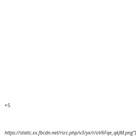
+5
https://static.xx.fbcdn.net/rsrc.php/v3/yx/r/oV6Fqe_qkJM.png”)