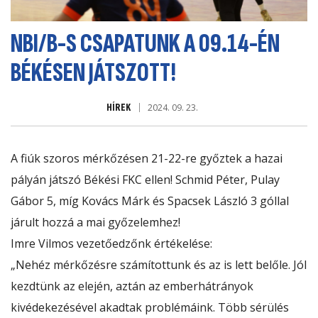
NBI/B-S CSAPATUNK A 09.14-ÉN
BÉKÉSEN JÁTSZOTT!
HÍREK
2024. 09. 23.
A fiúk szoros mérkőzésen 21-22-re győztek a hazai
pályán játszó
Békési FKC
ellen! Schmid Péter, Pulay
Gábor 5, míg Kovács Márk és Spacsek László 3 góllal
járult hozzá a mai győzelemhez!
Imre Vilmos vezetőedzőnk értékelése:
„Nehéz mérkőzésre számítottunk és az is lett belőle. Jól
kezdtünk az elején, aztán az emberhátrányok
kivédekezésével akadtak problémáink. Több sérülés