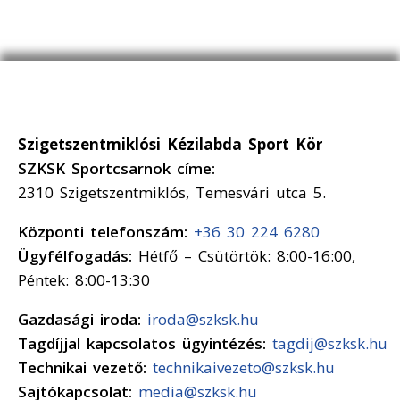
Szigetszentmiklósi Kézilabda Sport Kör
SZKSK Sportcsarnok címe:
2310 Szigetszentmiklós, Temesvári utca 5.
Központi telefonszám:
+36 30 224 6280
Ügyfélfogadás:
Hétfő – Csütörtök: 8:00-16:00,
Péntek: 8:00-13:30
Gazdasági iroda:
iroda@szksk.hu
Tagdíjjal kapcsolatos ügyintézés:
tagdij@szksk.hu
Technikai vezető:
technikaivezeto@szksk.hu
Sajtókapcsolat:
media@szksk.hu