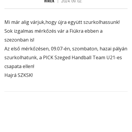
HÍREK
2024. 09. 02.
Mi már alig várjuk,hogy újra együtt szurkolhassunk!
Sok izgalmas mérkőzés vár a Fiúkra ebben a
szezonban is!
Az első mérkőzésen, 09.07-én, szombaton, hazai pályán
szurkolhatunk, a
PICK Szeged Handball Team
U21-es
csapata ellen!
Hajrá SZKSK!