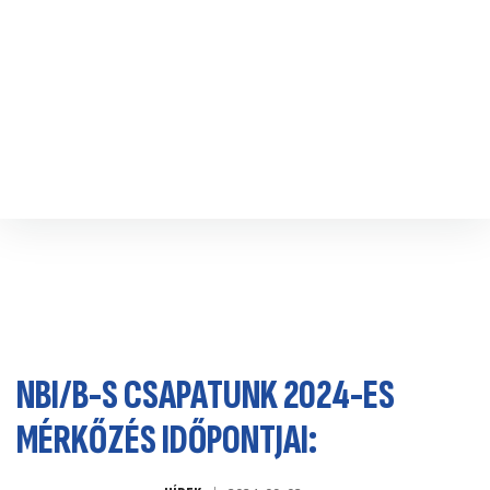
Hírek
Jegyvásárlás
Csapatok
Szakmai stáb
Sportcsarnok
Információk
Sajtó
Kapcsolat
NBI/B-S CSAPATUNK 2024-ES
MÉRKŐZÉS IDŐPONTJAI: