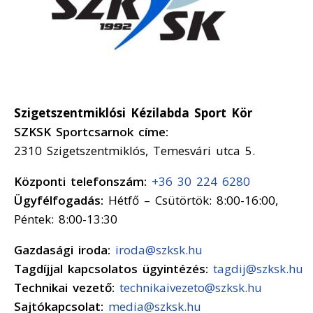
Szigetszentmiklósi Kézilabda Sport Kör
SZKSK Sportcsarnok címe:
2310 Szigetszentmiklós, Temesvári utca 5.
Központi telefonszám:
+36 30 224 6280
Ügyfélfogadás:
Hétfő – Csütörtök: 8:00-16:00,
Péntek: 8:00-13:30
Gazdasági iroda:
iroda@szksk.hu
Tagdíjjal kapcsolatos ügyintézés:
tagdij@szksk.hu
Technikai vezető:
technikaivezeto@szksk.hu
Sajtókapcsolat:
media@szksk.hu