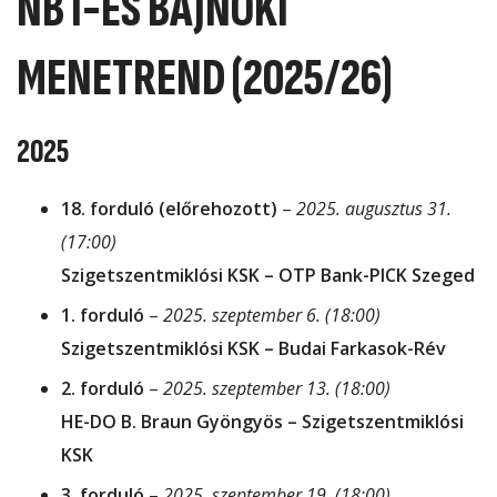
NB I-ES BAJNOKI
MENETREND (2025/26)
2025
18. forduló (előrehozott)
–
2025. augusztus 31.
(17:00)
Szigetszentmiklósi KSK – OTP Bank-PICK Szeged
1. forduló
–
2025. szeptember 6. (18:00)
Szigetszentmiklósi KSK – Budai Farkasok-Rév
2. forduló
–
2025. szeptember 13. (18:00)
HE-DO B. Braun Gyöngyös – Szigetszentmiklósi
KSK
3. forduló
–
2025. szeptember 19. (18:00)