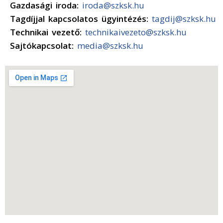
Gazdasági iroda:
iroda@szksk.hu
Tagdíjjal kapcsolatos ügyintézés:
tagdij@szksk.hu
Technikai vezető:
technikaivezeto@szksk.hu
Sajtókapcsolat:
media@szksk.hu