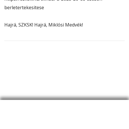
berletertekesitese
Hajrá, SZKSK! Hajrá, Miklósi Medvék!