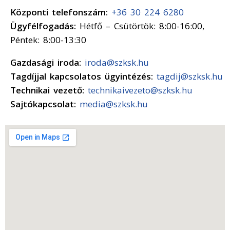
Központi telefonszám:
+36 30 224 6280
Ügyfélfogadás:
Hétfő – Csütörtök: 8:00-16:00,
Péntek: 8:00-13:30
Gazdasági iroda:
iroda@szksk.hu
Tagdíjjal kapcsolatos ügyintézés:
tagdij@szksk.hu
Technikai vezető:
technikaivezeto@szksk.hu
Sajtókapcsolat:
media@szksk.hu