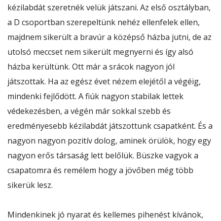
kézilabdát szeretnék velük játszani. Az első osztályban,
a D csoportban szerepeltünk nehéz ellenfelek ellen,
majdnem sikerült a bravúr a középső házba jutni, de az
utolsó meccset nem sikerült megnyerni és így alsó
házba kerültünk. Ott már a srácok nagyon jól
játszottak. Ha az egész évet nézem elejétől a végéig,
mindenki fejlődött. A fiúk nagyon stabilak lettek
védekezésben, a végén már sokkal szebb és
eredményesebb kézilabdát játszottunk csapatként. És a
nagyon nagyon pozitív dolog, aminek örülök, hogy egy
nagyon erős társaság lett belőlük. Büszke vagyok a
csapatomra és remélem hogy a jövőben még több
sikerük lesz.
Mindenkinek jó nyarat és kellemes pihenést kívánok,