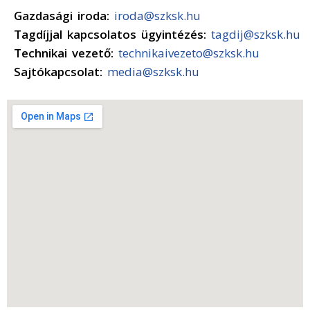
Gazdasági iroda:
iroda@szksk.hu
Tagdíjjal kapcsolatos ügyintézés:
tagdij@szksk.hu
Technikai vezető:
technikaivezeto@szksk.hu
Sajtókapcsolat:
media@szksk.hu