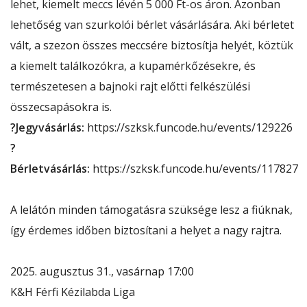
lehet, kiemelt meccs lévén 5 000 Ft-os áron. Azonban
lehetőség van szurkolói bérlet vásárlására. Aki bérletet
vált, a szezon összes meccsére biztosítja helyét, köztük
a kiemelt találkozókra, a kupamérkőzésekre, és
természetesen a bajnoki rajt előtti felkészülési
összecsapásokra is.
?
Jegyvásárlás:
https://szksk.funcode.hu/events/129226
?
Bérletvásárlás:
https://szksk.funcode.hu/events/117827
A lelátón minden támogatásra szüksége lesz a fiúknak,
így érdemes időben biztosítani a helyet a nagy rajtra.
2025. augusztus 31., vasárnap 17:00
K&H Férfi Kézilabda Liga