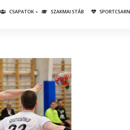
CSAPATOK
SZAKMAI STÁB
SPORTCSAR
-es csapatunk
T
lás-csapataink
A
T
v
C