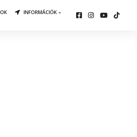
NOK
INFORMÁCIÓK
AO Határozatok
datvédelem
ársadalmi felelősség
állalás
sepelauto