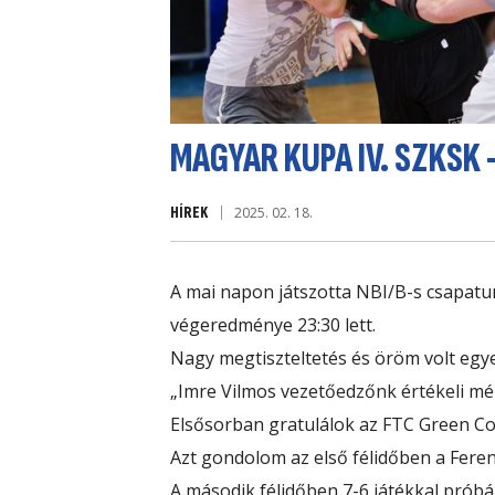
MAGYAR KUPA IV. SZKSK
HÍREK
2025. 02. 18.
A mai napon játszotta NBI/B-s csapatu
végeredménye 23:30 lett.
Nagy megtiszteltetés és öröm volt egyes
„Imre Vilmos vezetőedzőnk értékeli mé
Elsősorban gratulálok az FTC Green Co
Azt gondolom az első félidőben a Fere
A második félidőben 7-6 játékkal próbá