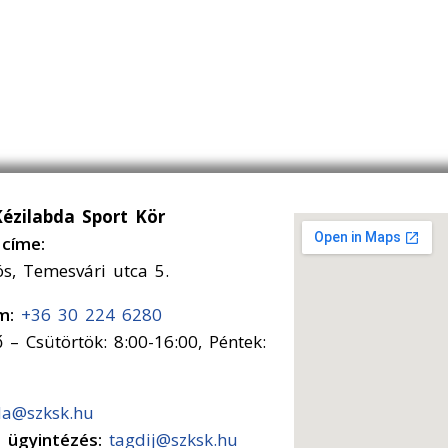
Kézilabda Sport Kör
címe:
ós, Temesvári utca 5.
ám:
+36 30 224 6280
 – Csütörtök: 8:00-16:00, Péntek:
da@szksk.hu
s ügyintézés:
tagdij@szksk.hu