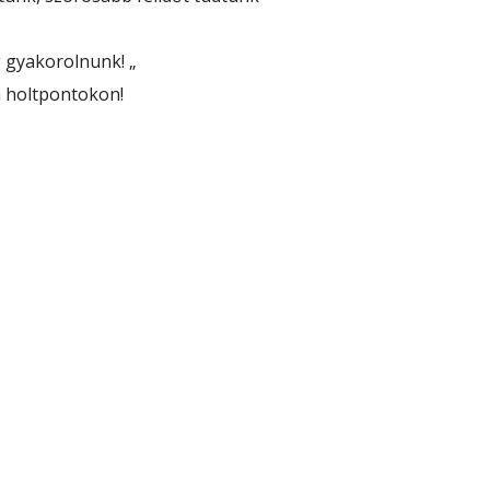
 gyakorolnunk! „
a holtpontokon!