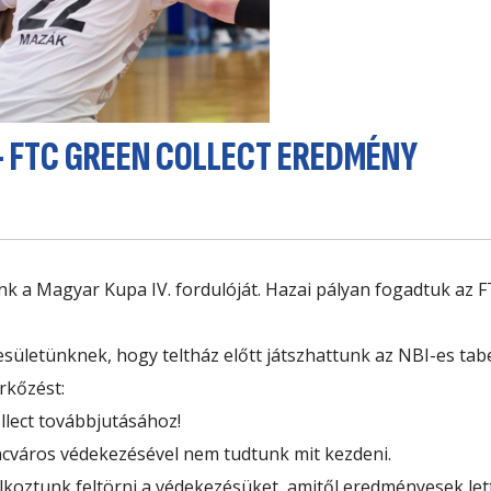
 - FTC GREEN COLLECT EREDMÉNY
nk a Magyar Kupa IV. fordulóját. Hazai pályan fogadtuk az
F
ületünknek, hogy teltház előtt játszhattunk az NBI-es tabel
rkőzést:
llect továbbjutásához!
ncváros védekezésével nem tudtunk mit kezdeni.
lkoztunk feltörni a védekezésüket, amitől eredményesek let