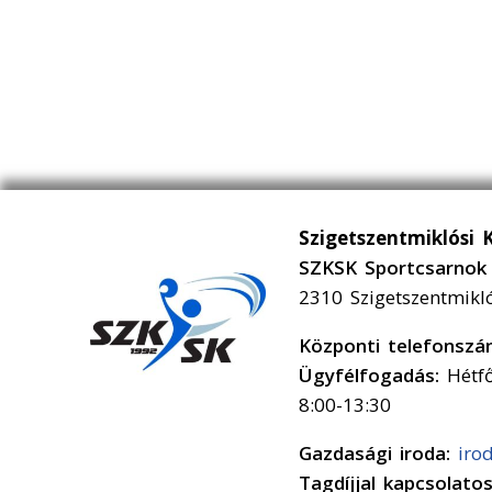
Szigetszentmiklósi 
SZKSK Sportcsarnok 
2310 Szigetszentmikl
Központi telefonsz
Ügyfélfogadás:
Hétfő
8:00-13:30
Gazdasági iroda:
iro
Tagdíjjal kapcsolato