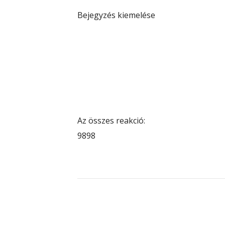
Bejegyzés kiemelése
Az összes reakció:
98
98