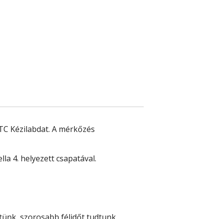
TC Kézilabda
t. A mérkőzés
la 4. helyezett csapatával.
tünk, szorosabb félidőt tudtunk