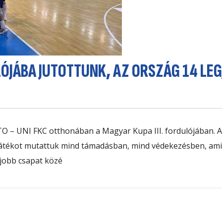
LÓJÁBA JUTOTTUNK, AZ ORSZÁG 14 LE
TO – UNI FKC
otthonában a Magyar Kupa III. fordulójában. A
játékot mutattuk mind támadásban, mind védekezésben, am
gjobb csapat közé