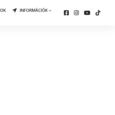
NOK
INFORMÁCIÓK
AO Határozatok
datvédelem
ársadalmi felelősség
állalás
sepelauto