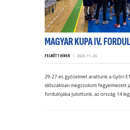
MAGYAR KUPA IV. FORDU
FELNŐTT HÍREK
2023. 11. 24.
29-27-es győzelmet arattunk a
Győri E
időszakban megszokott fegyelmezett 
fordulójába jutottunk, az ország 14 le