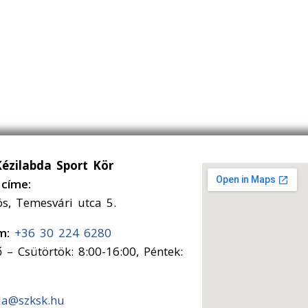
Kézilabda Sport Kör
címe:
ós, Temesvári utca 5.
ám:
+36 30 224 6280
 – Csütörtök: 8:00-16:00, Péntek:
da@szksk.hu