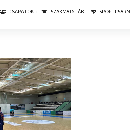
CSAPATOK
SZAKMAI STÁB
SPORTCSAR
-es csapatunk
T
lás-csapataink
A
T
v
C