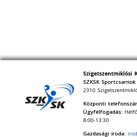
Szigetszentmiklósi 
SZKSK Sportcsarnok 
2310 Szigetszentmikl
Központi telefonsz
Ügyfélfogadás:
Hétfő
8:00-13:30
Gazdasági iroda:
iro