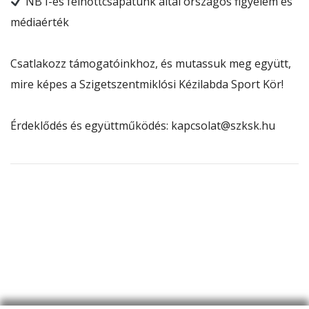
NB I-es felnőttcsapatunk által országos figyelem és
médiaérték
Csatlakozz támogatóinkhoz, és mutassuk meg együtt,
mire képes a Szigetszentmiklósi Kézilabda Sport Kör!
Érdeklődés és együttműködés:
kapcsolat@szksk.hu