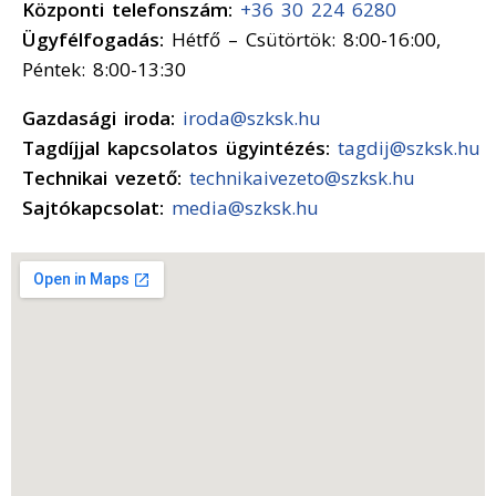
Központi telefonszám:
+36 30 224 6280
Ügyfélfogadás:
Hétfő – Csütörtök: 8:00-16:00,
Péntek: 8:00-13:30
Gazdasági iroda:
iroda@szksk.hu
Tagdíjjal kapcsolatos ügyintézés:
tagdij@szksk.hu
Technikai vezető:
technikaivezeto@szksk.hu
Sajtókapcsolat:
media@szksk.hu