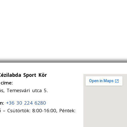
Kézilabda Sport Kör
címe:
ós, Temesvári utca 5.
ám:
+36 30 224 6280
 – Csütörtök: 8:00-16:00, Péntek: