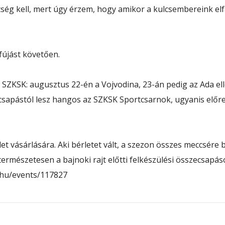
ség kell, mert úgy érzem, hogy amikor a kulcsembereink el
fújást követően.
SZKSK: augusztus 22-én a Vojvodina, 23-án pedig az Ada ell
csapástól lesz hangos az SZKSK Sportcsarnok, ugyanis előr
t vásárlására. Aki bérletet vált, a szezon összes meccsére bi
rmészetesen a bajnoki rajt előtti felkészülési összecsapáso
.hu/events/117827