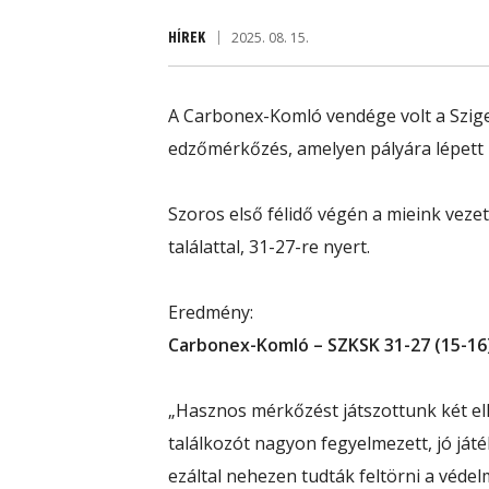
HÍREK
2025. 08. 15.
A Carbonex-Komló vendége volt a Sziget
edzőmérkőzés, amelyen pályára lépett 
Szoros első félidő végén a mieink vezet
találattal, 31-27-re nyert.
Eredmény:
Carbonex-Komló – SZKSK 31-27 (15-16
„Hasznos mérkőzést játszottunk két ell
találkozót nagyon fegyelmezett, jó játé
ezáltal nehezen tudták feltörni a véde