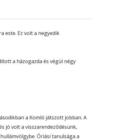
 este. Ez volt a negyedik
rdított a házogazda és végül négy
másodikban a Komló játszott jobban. A
és jó volt a visszarendeződésünk,
 hullámvölgybe. Óriási tanulsága a