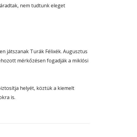
fáradtak, nem tudtunk eleget
en játszanak Turák Félixék. Augusztus
ehozott mérkőzésen fogadják a miklósi
ztosítja helyét, köztük a kiemelt
kra is.