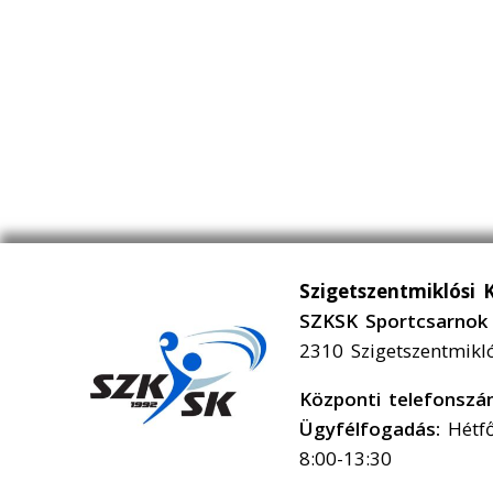
Szigetszentmiklósi 
SZKSK Sportcsarnok 
2310 Szigetszentmikl
Központi telefonsz
Ügyfélfogadás:
Hétfő
8:00-13:30