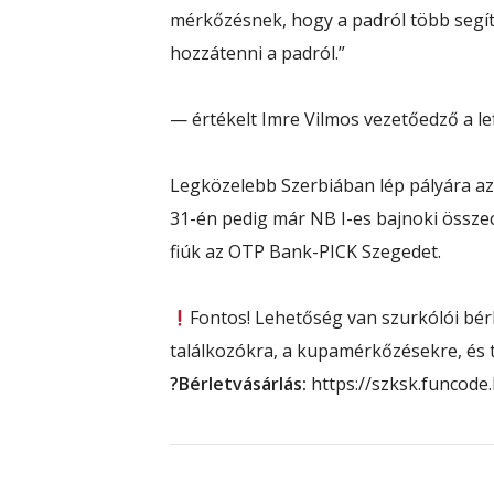
mérkőzésnek, hogy a padról több segít
hozzátenni a padról.”
— értékelt Imre Vilmos vezetőedző a le
Legközelebb Szerbiában lép pályára az 
31-én pedig már NB I-es bajnoki össze
fiúk az OTP Bank-PICK Szegedet.
Fontos! Lehetőség van szurkólói bérle
találkozókra, a kupamérkőzésekre, és te
?Bérletvásárlás:
https://szksk.funcode