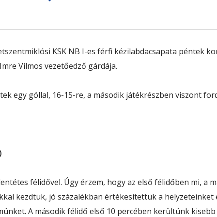
szentmiklósi KSK NB I-es férfi kézilabdacsapata péntek kora
Imre Vilmos vezetőedző gárdája.
tek egy góllal, 16-15-re, a második játékrészben viszont fo
)
entétes félidővel. Úgy érzem, hogy az első félidőben mi, a 
kkal kezdtük, jó százalékban értékesítettük a helyzeteinket 
lmünket. A második félidő első 10 percében kerültünk kisebb