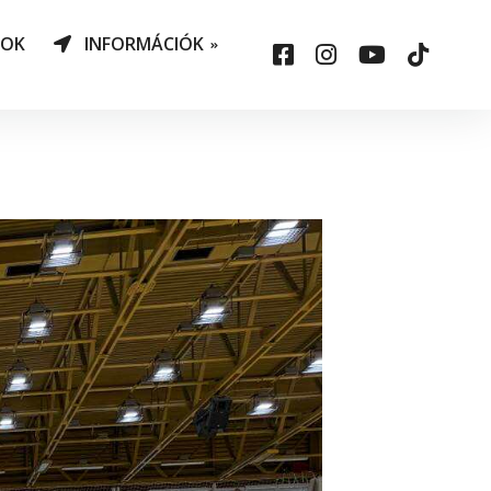
NOK
INFORMÁCIÓK
AO Határozatok
datvédelem
ársadalmi felelősség
állalás
sepelauto