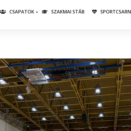
CSAPATOK
SZAKMAI STÁB
SPORTCSAR
-es csapatunk
T
lás-csapataink
A
T
v
C