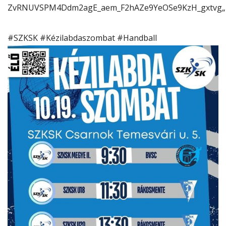
ZvRNUVSPM4Ddm2agE_aem_F2hAZe9YeOSe9KzH_gxtvg
„
#SZKSK
#Kézilabdaszombat
#Handball