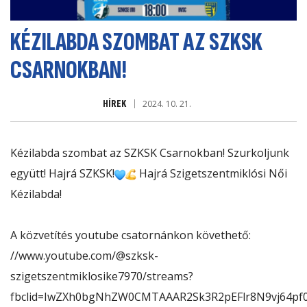
KÉZILABDA SZOMBAT AZ SZKSK
CSARNOKBAN!
HÍREK
2024. 10. 21.
Kézilabda szombat az
SZKSK Csarnok
ban! Szurkoljunk
együtt! Hajrá SZKSK!
Hajrá
Szigetszentmiklósi Női
Kézilabda
!
A közvetítés youtube csatornánkon követhető:
//www.youtube.com/@szksk-
szigetszentmiklosike7970/streams?
fbclid=IwZXh0bgNhZW0CMTAAAR2Sk3R2pEFlr8N9vj64pf