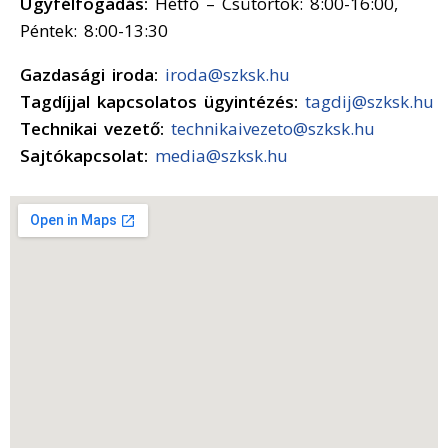
Ügyfélfogadás:
Hétfő – Csütörtök: 8:00-16:00,
Péntek: 8:00-13:30
Gazdasági iroda:
iroda@szksk.hu
Tagdíjjal kapcsolatos ügyintézés:
tagdij@szksk.hu
Technikai vezető:
technikaivezeto@szksk.hu
Sajtókapcsolat:
media@szksk.hu