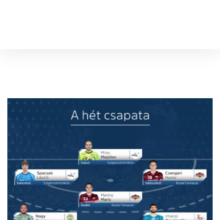
Hírek
Jegyvásárlás
Csapatok
Szakmai stáb
Sportcsarnok
Információk
Sajtó
Kapcsolat