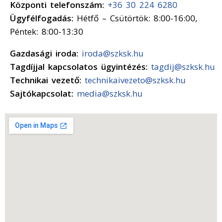
Központi telefonszám:
+36 30 224 6280
Ügyfélfogadás:
Hétfő – Csütörtök: 8:00-16:00,
Péntek: 8:00-13:30
Gazdasági iroda:
iroda@szksk.hu
Tagdíjjal kapcsolatos ügyintézés:
tagdij@szksk.hu
Technikai vezető:
technikaivezeto@szksk.hu
Sajtókapcsolat:
media@szksk.hu