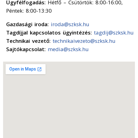
Ügyfélfogadás:
Hétfő – Csütörtök: 8:00-16:00,
Péntek: 8:00-13:30
Gazdasági iroda:
iroda@szksk.hu
Tagdíjjal kapcsolatos ügyintézés:
tagdij@szksk.hu
Technikai vezető:
technikaivezeto@szksk.hu
Sajtókapcsolat:
media@szksk.hu