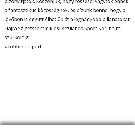
bizonyítjátok. Köszönjük, hogy részesei vagytok ennek
a fantasztikus közösségnek, és bízunk benne, hogy a
jövőben is együtt élhetjük át a legnagyobb pillanatokat!
Hajrá
Szigetszentmiklósi Kézilabda Sport Kör
, hajrá
szurkolók!”
#többmintsport