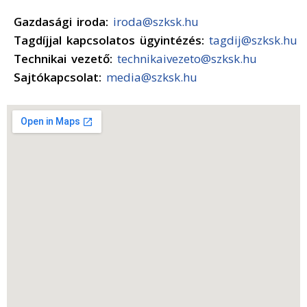
Gazdasági iroda:
iroda@szksk.hu
Tagdíjjal kapcsolatos ügyintézés:
tagdij@szksk.hu
Technikai vezető:
technikaivezeto@szksk.hu
Sajtókapcsolat:
media@szksk.hu