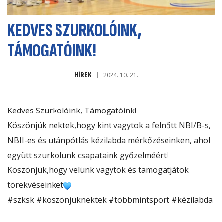
KEDVES SZURKOLÓINK,
TÁMOGATÓINK!
HÍREK
2024. 10. 21.
Kedves Szurkolóink, Támogatóink!
Köszönjük nektek,hogy kint vagytok a felnőtt NBI/B-s,
NBII-es és utánpótlás kézilabda mérkőzéseinken, ahol
együtt szurkolunk csapataink győzelméért!
Köszönjük,hogy velünk vagytok és tamogatjátok
törekvéseinket
#szksk
#köszönjüknektek
#többmintsport
#kézilabda