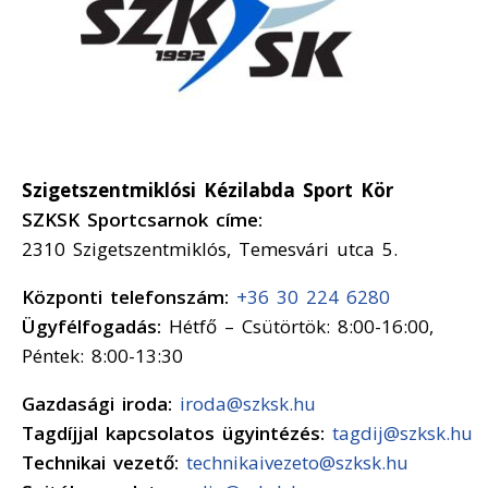
Szigetszentmiklósi Kézilabda Sport Kör
SZKSK Sportcsarnok címe:
2310 Szigetszentmiklós, Temesvári utca 5.
Központi telefonszám:
+36 30 224 6280
Ügyfélfogadás:
Hétfő – Csütörtök: 8:00-16:00,
Péntek: 8:00-13:30
Gazdasági iroda:
iroda@szksk.hu
Tagdíjjal kapcsolatos ügyintézés:
tagdij@szksk.hu
Technikai vezető:
technikaivezeto@szksk.hu