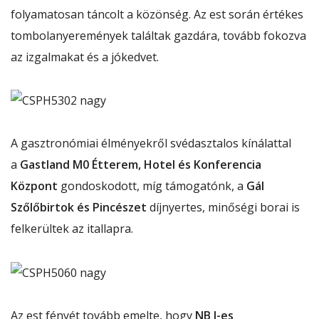
folyamatosan táncolt a közönség. Az est során értékes
tombolanyeremények találtak gazdára, tovább fokozva
az izgalmakat és a jókedvet.
A gasztronómiai élményekről svédasztalos kínálattal
a
Gastland M0 Étterem, Hotel és Konferencia
Központ
gondoskodott, míg támogatónk, a
Gál
Szőlőbirtok és Pincészet
díjnyertes, minőségi borai is
felkerültek az itallapra.
Az est fényét tovább emelte, hogy
NB I-es