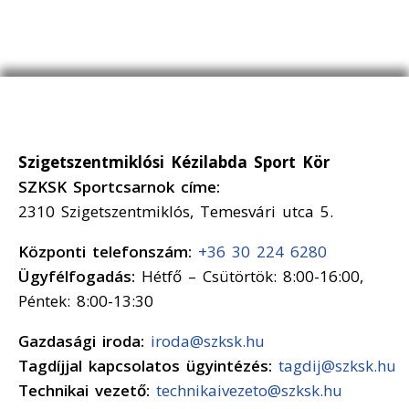
Szigetszentmiklósi Kézilabda Sport Kör
SZKSK Sportcsarnok címe:
2310 Szigetszentmiklós, Temesvári utca 5.
Központi telefonszám:
+36 30 224 6280
Ügyfélfogadás:
Hétfő – Csütörtök: 8:00-16:00,
Péntek: 8:00-13:30
Gazdasági iroda:
iroda@szksk.hu
Tagdíjjal kapcsolatos ügyintézés:
tagdij@szksk.hu
Technikai vezető:
technikaivezeto@szksk.hu