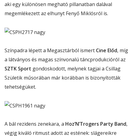
aki egy különösen megható pillanatban dalával
megemlékezett az elhunyt
Fenyő Miklós
ról is.
Színpadra lépett a Megasztárból ismert
Cine Előd
, míg
a látványos és magas színvonalú táncprodukcióról az
SZTK Sport
gondoskodott, melynek tagjai a Csillag
Születik műsorában már korábban is bizonyították
tehetségüket.
A bál rezidens zenekara, a
Hoz’N’Trogers Party Band
,
végig kiváló ritmust adott az estének: slágereikre