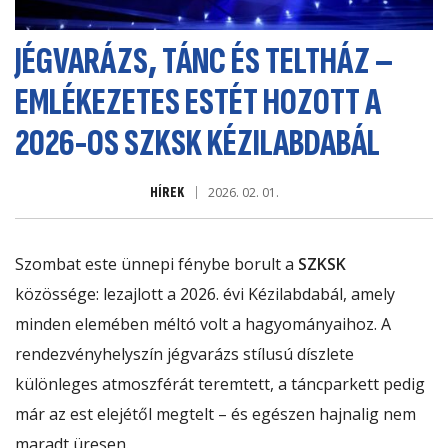
JÉGVARÁZS, TÁNC ÉS TELTHÁZ –
EMLÉKEZETES ESTÉT HOZOTT A
2026-OS SZKSK KÉZILABDABÁL
HÍREK
2026. 02. 01.
Szombat este ünnepi fénybe borult a
SZKSK
közössége: lezajlott a 2026. évi Kézilabdabál, amely
minden elemében méltó volt a hagyományaihoz. A
rendezvényhelyszín jégvarázs stílusú díszlete
különleges atmoszférát teremtett, a táncparkett pedig
már az est elejétől megtelt – és egészen hajnalig nem
maradt üresen.