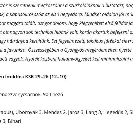
ször is szeretnénk megköszönni a szurkolóinknak a biztatást, na
k, a kapusokról szólt az első negyedóra. Mindkét oldalon jól m
at magára talált, azt gondolom, hogy kiegyenlített első félidőt j
rt ott nagyon sok technikai hibánk volt, korán akartuk befejezni 
agy hátrányba kerültünk. Ezt fegyelmezett, taktikus játékkal sikerü
teni a javunkra. Összességében a Gyöngyös megérdemelten nyerte
ett vagyok. A játék közbeni hullámvölgyeket kell minimalizálni a 
ntmiklósi KSK 29–26 (12–10)
Rendezvénycsarnok, 900 néző
apus), Ubornyák 3, Mendes 2, Jaros 3, Lang 3, Hegedűs 2, S
a 3, Bihari