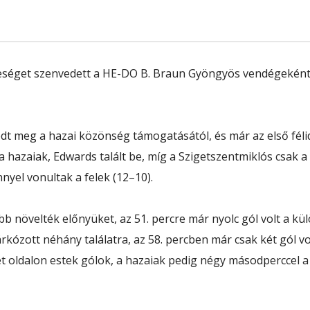
eséget szenvedett a HE-DO B. Braun Gyöngyös vendégeként a
dt meg a hazai közönség támogatásától, és már az első félid
a hazaiak, Edwards talált be, míg a Szigetszentmiklós csak a 
nyel vonultak a felek (12–10).
b növelték előnyüket, az 51. percre már nyolc gól volt a kü
rkózott néhány találatra, az 58. percben már csak két gól vo
 oldalon estek gólok, a hazaiak pedig négy másodperccel a le