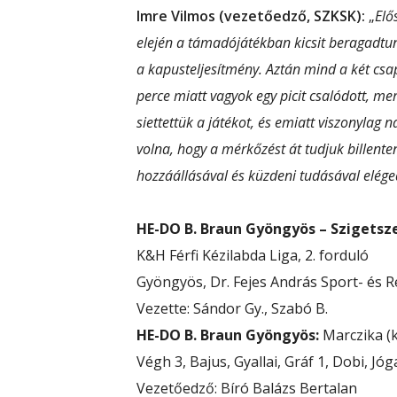
Imre Vilmos (vezetőedző, SZKSK):
„
Elő
elején a támadójátékban kicsit beragadtun
a kapusteljesítmény. Aztán mind a két csap
perce miatt vagyok egy picit csalódott, me
siettettük a játékot, és emiatt viszonylag n
volna, hogy a mérkőzést át tudjuk billen
hozzáállásával és küzdeni tudásával eléged
HE-DO B. Braun Gyöngyös – Szigetsze
K&H Férfi Kézilabda Liga, 2. forduló
Gyöngyös, Dr. Fejes András Sport- és 
Vezette: Sándor Gy., Szabó B.
HE-DO B. Braun Gyöngyös:
Marczika (k
Végh 3, Bajus, Gyallai, Gráf 1, Dobi, Jóg
Vezetőedző: Bíró Balázs Bertalan