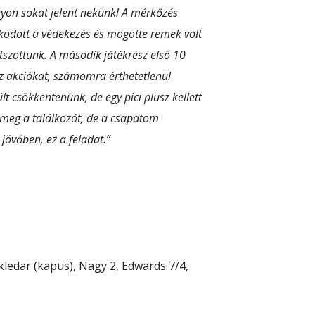
gyon sokat jelent nekünk! A mérkőzés
űködött a védekezés és mögötte remek volt
átszottunk. A második játékrész első 10
az akciókat, számomra érthetetlenül
lt csökkentenünk, de egy pici plusz kellett
 meg a találkozót, de a csapatom
jövőben, ez a feladat.”
kledar (kapus), Nagy 2, Edwards 7/4,