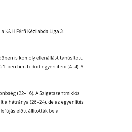
 K&H Férfi Kézilabda Liga 3.
őben is komoly ellenállást tanúsított.
21. percben tudott egyenlíteni (4–4). A
lönbség (22–16). A Szigetszentmiklós
lt a hátránya (26–24), de az egyenlítés
fújás előtt állították be a