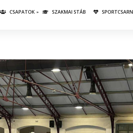
CSAPATOK
SZAKMAI STÁB
SPORTCSAR
-es csapatunk
T
lás-csapataink
A
T
v
C