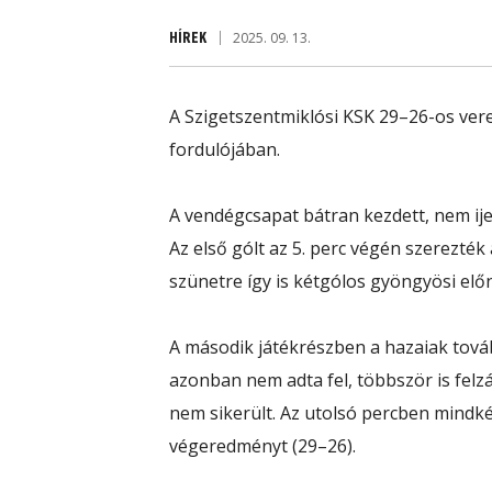
HÍREK
2025. 09. 13.
A Szigetszentmiklósi KSK 29–26-os ver
fordulójában.
A vendégcsapat bátran kezdett, nem ije
Az első gólt az 5. perc végén szerezték 
szünetre így is kétgólos gyöngyösi előn
A második játékrészben a hazaiak továb
azonban nem adta fel, többször is felzá
nem sikerült. Az utolsó percben mindkét
végeredményt (29–26).