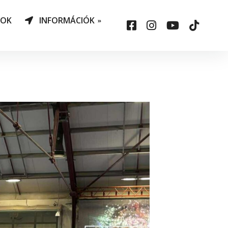
NOK
INFORMÁCIÓK
AO Határozatok
datvédelem
ársadalmi felelősség
állalás
sepelauto