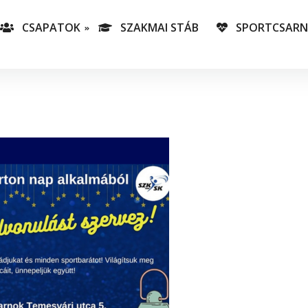
CSAPATOK
SZAKMAI STÁB
SPORTCSAR
-es csapatunk
T
lás-csapataink
A
T
v
C