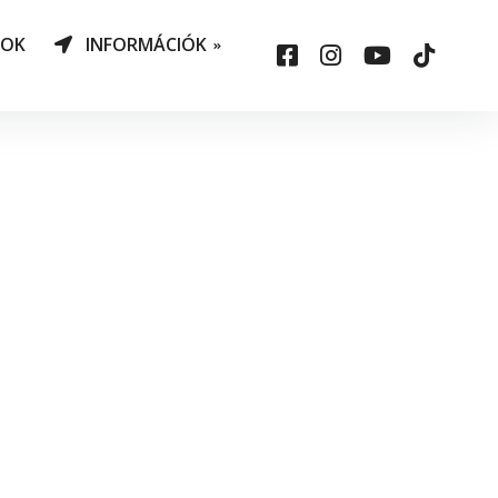
NOK
INFORMÁCIÓK
AO Határozatok
datvédelem
ársadalmi felelősség
állalás
sepelauto