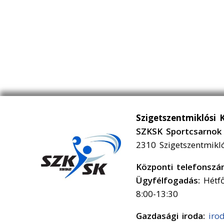
Szigetszentmiklósi 
SZKSK Sportcsarnok 
2310 Szigetszentmikl
Központi telefonsz
Ügyfélfogadás:
Hétfő
8:00-13:30
Gazdasági iroda:
iro