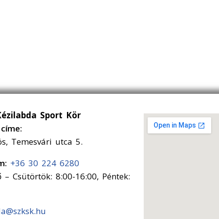
Kézilabda Sport Kör
címe:
ós, Temesvári utca 5.
ám:
+36 30 224 6280
 – Csütörtök: 8:00-16:00, Péntek:
da@szksk.hu