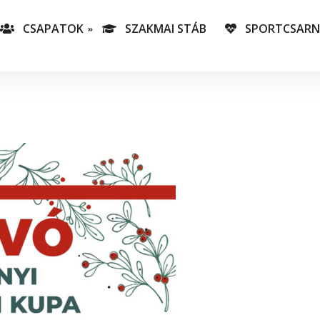
CSAPATOK
SZAKMAI STÁB
SPORTCSAR
-es csapatunk
T
lás-csapataink
A
T
v
C