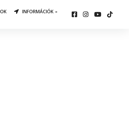
NOK
INFORMÁCIÓK
AO Határozatok
datvédelem
ársadalmi felelősség
állalás
sepelauto