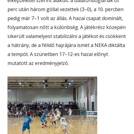
elképzelései szerint alakult: a balatonbogláriak öt
perc után három góllal vezettek (3–0), a 10. percben
pedig már 7–1 volt az állás. A hazai csapat dominált,
folyamatosan nőtt a különbség. A játékrész közepén
sikerült valamelyest stabilizálni a játékot és csökkent
a hátrány, de a félidő hajrájára ismét a NEKA diktálta
a tempót. A szünetben 17–12-es hazai előnyt
mutatott az eredményjelző.