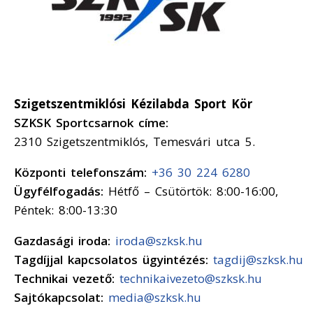
Szigetszentmiklósi Kézilabda Sport Kör
SZKSK Sportcsarnok címe:
2310 Szigetszentmiklós, Temesvári utca 5.
Központi telefonszám:
+36 30 224 6280
Ügyfélfogadás:
Hétfő – Csütörtök: 8:00-16:00,
Péntek: 8:00-13:30
Gazdasági iroda:
iroda@szksk.hu
Tagdíjjal kapcsolatos ügyintézés:
tagdij@szksk.hu
Technikai vezető:
technikaivezeto@szksk.hu
Sajtókapcsolat:
media@szksk.hu