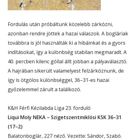
Fordulás után próbáltunk közelebb zárkózni,
azonban rendre jöttek a hazai válaszok. A bogláriak
továbbra is jól használták ki a hibáinkat és a gyors
indításokat, így a különbség stabilan megmaradt. A
40. percben kilenc góllal állt jobban a pályaválasztó.
A hajrában sikerült valamelyest felzárkóznunk, de
így is ötgólos különbséggel, 36–31-es hazai
győzelemmel zárult a találkozó.
K&H Férfi Kézilabda Liga 23. forduló
Liqui Moly NEKA – Szigetszentmiklósi KSK 36–31
(17–2)
Balatonboglár, 227 néző. Vezette: Sándor, Szabó.