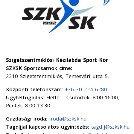
Szigetszentmiklósi Kézilabda Sport Kör
SZKSK Sportcsarnok címe:
2310 Szigetszentmiklós, Temesvári utca 5.
Központi telefonszám:
+36 30 224 6280
Ügyfélfogadás:
Hétfő – Csütörtök: 8:00-16:00,
Péntek: 8:00-13:30
Gazdasági iroda:
iroda@szksk.hu
Tagdíjjal kapcsolatos ügyintézés:
tagdij@szksk.hu