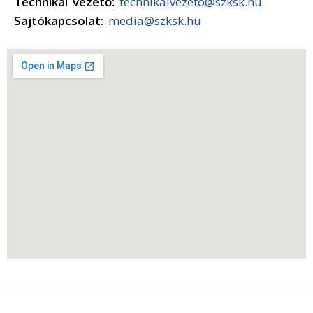
Technikai vezető:
technikaivezeto@szksk.hu
Sajtókapcsolat:
media@szksk.hu