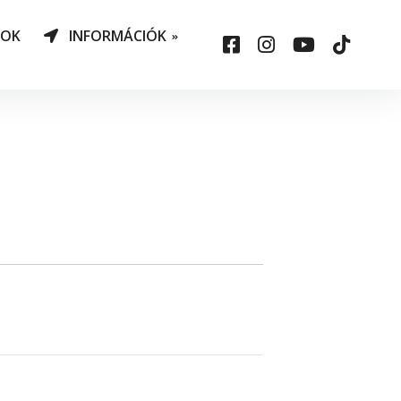
NOK
INFORMÁCIÓK
AO Határozatok
datvédelem
ársadalmi felelősség
állalás
sepelauto