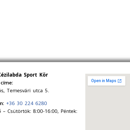
Kézilabda Sport Kör
címe:
ós, Temesvári utca 5.
ám:
+36 30 224 6280
 – Csütörtök: 8:00-16:00, Péntek: