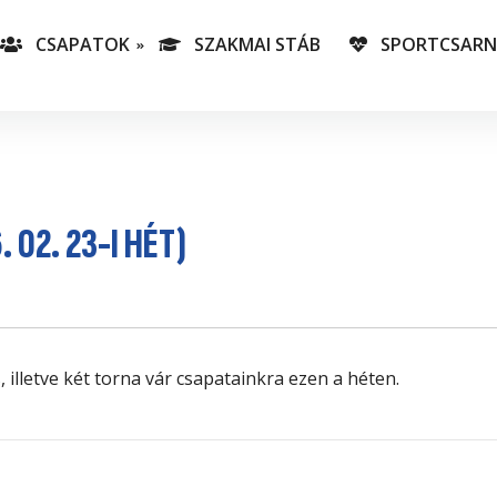
CSAPATOK
SZAKMAI STÁB
SPORTCSAR
-es csapatunk
T
lás-csapataink
A
T
 02. 23-I HÉT)
v
C
illetve két torna vár csapatainkra ezen a héten.