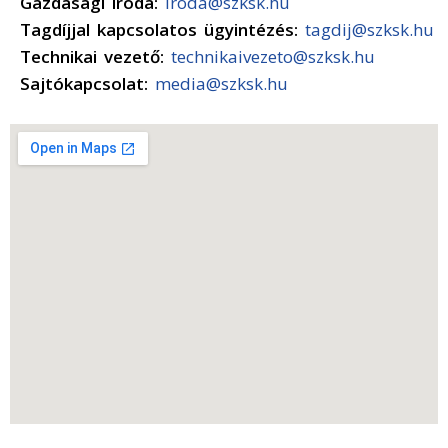
Gazdasági iroda:
iroda@szksk.hu
Tagdíjjal kapcsolatos ügyintézés:
tagdij@szksk.hu
Technikai vezető:
technikaivezeto@szksk.hu
Sajtókapcsolat:
media@szksk.hu