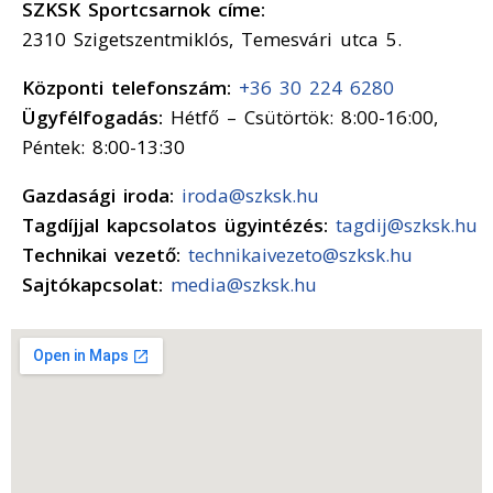
SZKSK Sportcsarnok címe:
2310 Szigetszentmiklós, Temesvári utca 5.
Központi telefonszám:
+36 30 224 6280
Ügyfélfogadás:
Hétfő – Csütörtök: 8:00-16:00,
Péntek: 8:00-13:30
Gazdasági iroda:
iroda@szksk.hu
Tagdíjjal kapcsolatos ügyintézés:
tagdij@szksk.hu
Technikai vezető:
technikaivezeto@szksk.hu
Sajtókapcsolat:
media@szksk.hu