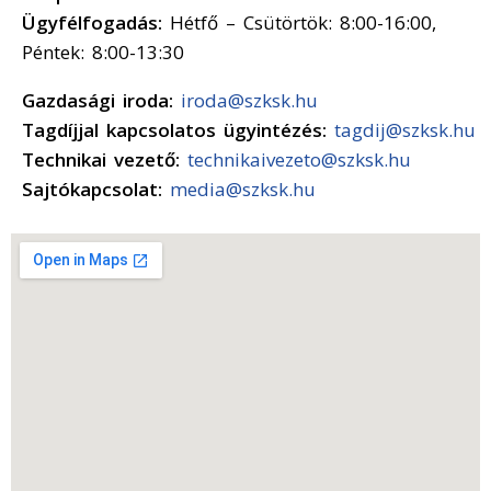
Ügyfélfogadás:
Hétfő – Csütörtök: 8:00-16:00,
Péntek: 8:00-13:30
Gazdasági iroda:
iroda@szksk.hu
Tagdíjjal kapcsolatos ügyintézés:
tagdij@szksk.hu
Technikai vezető:
technikaivezeto@szksk.hu
Sajtókapcsolat:
media@szksk.hu