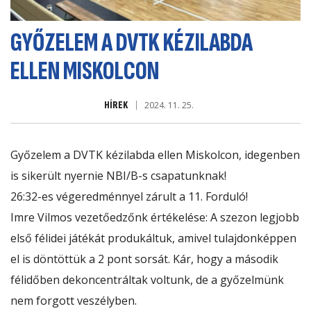
GYŐZELEM A DVTK KÉZILABDA
ELLEN MISKOLCON
HÍREK
2024. 11. 25.
Győzelem a
DVTK kézilabda
ellen Miskolcon, idegenben
is sikerült nyernie NBI/B-s csapatunknak!
26:32-es végeredménnyel zárult a 11. Forduló!
Imre Vilmos vezetőedzőnk értékelése: A szezon legjobb
első félidei játékát produkáltuk, amivel tulajdonképpen
el is döntöttük a 2 pont sorsát. Kár, hogy a második
félidőben dekoncentráltak voltunk, de a győzelmünk
nem forgott veszélyben.