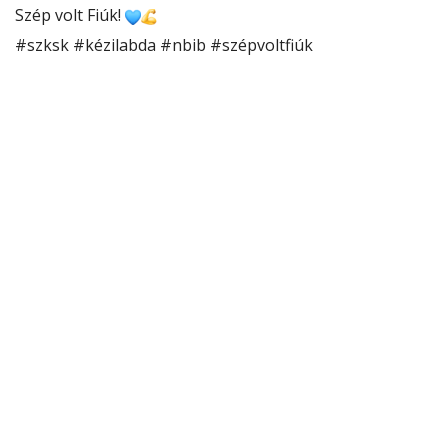
Szép
volt Fiúk!
#szksk
#kézilabda
#nbib
#szépvoltfiúk