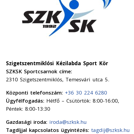
Szigetszentmiklósi Kézilabda Sport Kör
SZKSK Sportcsarnok címe:
2310 Szigetszentmiklós, Temesvári utca 5.
Központi telefonszám:
+36 30 224 6280
Ügyfélfogadás:
Hétfő – Csütörtök: 8:00-16:00,
Péntek: 8:00-13:30
Gazdasági iroda:
iroda@szksk.hu
Tagdíjjal kapcsolatos ügyintézés:
tagdij@szksk.hu