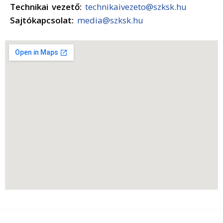
Technikai vezető:
technikaivezeto@szksk.hu
Sajtókapcsolat:
media@szksk.hu