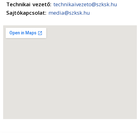
Technikai vezető:
technikaivezeto@szksk.hu
Sajtókapcsolat:
media@szksk.hu