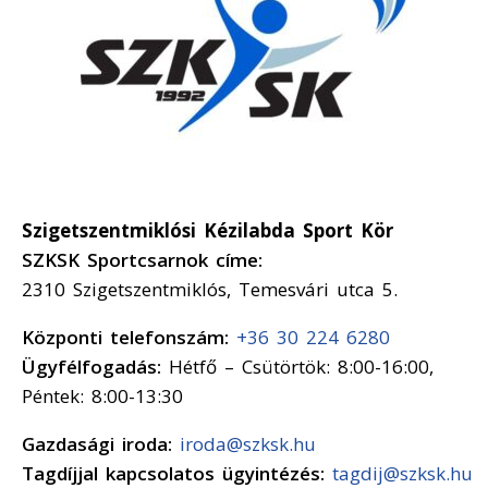
Szigetszentmiklósi Kézilabda Sport Kör
SZKSK Sportcsarnok címe:
2310 Szigetszentmiklós, Temesvári utca 5.
Központi telefonszám:
+36 30 224 6280
Ügyfélfogadás:
Hétfő – Csütörtök: 8:00-16:00,
Péntek: 8:00-13:30
Gazdasági iroda:
iroda@szksk.hu
Tagdíjjal kapcsolatos ügyintézés:
tagdij@szksk.hu