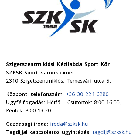
Szigetszentmiklósi Kézilabda Sport Kör
SZKSK Sportcsarnok címe:
2310 Szigetszentmiklós, Temesvári utca 5.
Központi telefonszám:
+36 30 224 6280
Ügyfélfogadás:
Hétfő – Csütörtök: 8:00-16:00,
Péntek: 8:00-13:30
Gazdasági iroda:
iroda@szksk.hu
Tagdíjjal kapcsolatos ügyintézés:
tagdij@szksk.hu