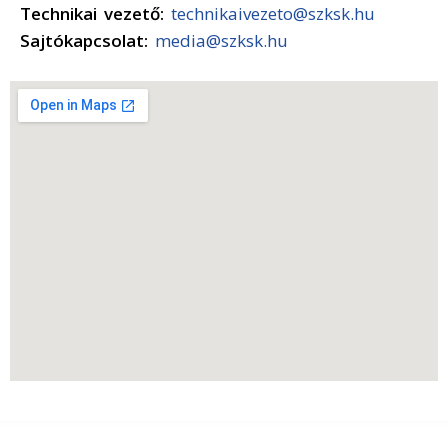
Technikai vezető:
technikaivezeto@szksk.hu
Sajtókapcsolat:
media@szksk.hu