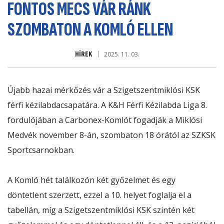
FONTOS MECS VÁR RÁNK
SZOMBATON A KOMLÓ ELLEN
HÍREK
2025. 11. 03.
Újabb hazai mérkőzés vár a Szigetszentmiklósi KSK
férfi kézilabdacsapatára. A K&H Férfi Kézilabda Liga 8.
fordulójában a Carbonex-Komlót fogadják a Miklósi
Medvék november 8-án, szombaton 18 órától az SZKSK
Sportcsarnokban.
A Komló hét találkozón két győzelmet és egy
döntetlent szerzett, ezzel a 10. helyet foglalja el a
tabellán, míg a Szigetszentmiklósi KSK szintén két