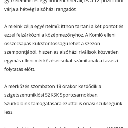
győzelemmel és egy döntetlennel áll, és a 12. pozícióból
várja a hétvégi alsóházi rangadót.
A mieink célja egyértelmű: itthon tartani a két pontot és
ezzel felzárkózni a középmezőnyhöz. A Komló elleni
összecsapás kulcsfontosságú lehet a szezon
szempontjából, hiszen az alsóházi riválisok közvetlen
egymás elleni mérkőzései sokat számítanak a tavaszi
folytatás előtt.
A mérkőzés szombaton 18 órakor kezdődik a
szigetszentmiklósi SZKSK Sportcsarnokban.
Szurkolóink támogatására ezúttal is óriási szükségünk
lesz.