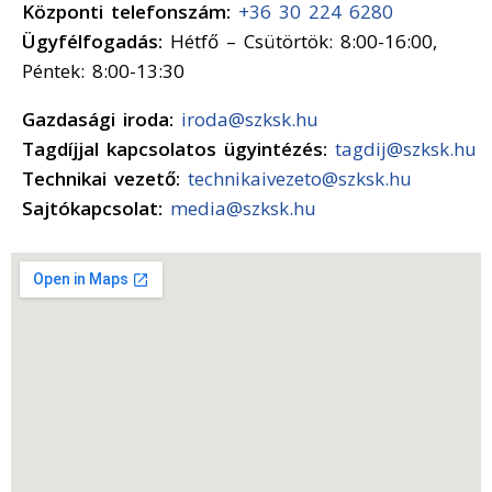
Központi telefonszám:
+36 30 224 6280
Ügyfélfogadás:
Hétfő – Csütörtök: 8:00-16:00,
Péntek: 8:00-13:30
Gazdasági iroda:
iroda@szksk.hu
Tagdíjjal kapcsolatos ügyintézés:
tagdij@szksk.hu
Technikai vezető:
technikaivezeto@szksk.hu
Sajtókapcsolat:
media@szksk.hu