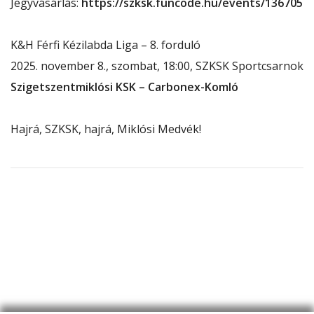
Jegyvásárlás:
https://szksk.funcode.hu/events/136705
K&H Férfi Kézilabda Liga – 8. forduló
2025. november 8., szombat, 18:00, SZKSK Sportcsarnok
Szigetszentmiklósi KSK – Carbonex-Komló
Hajrá, SZKSK, hajrá, Miklósi Medvék!