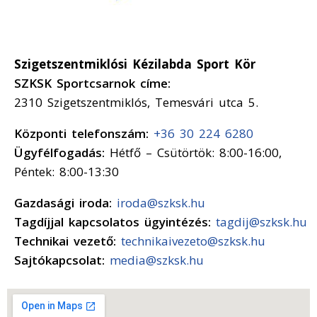
Szigetszentmiklósi Kézilabda Sport Kör
SZKSK Sportcsarnok címe:
2310 Szigetszentmiklós, Temesvári utca 5.
Központi telefonszám:
+36 30 224 6280
Ügyfélfogadás:
Hétfő – Csütörtök: 8:00-16:00,
Péntek: 8:00-13:30
Gazdasági iroda:
iroda@szksk.hu
Tagdíjjal kapcsolatos ügyintézés:
tagdij@szksk.hu
Technikai vezető:
technikaivezeto@szksk.hu
Sajtókapcsolat:
media@szksk.hu