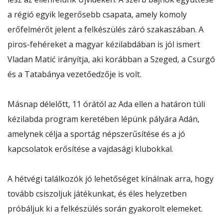
a régió egyik legerősebb csapata, amely komoly
erőfelmérőt jelent a felkészülés záró szakaszában. A
piros-fehéreket a magyar kézilabdában is jól ismert
Vladan Matić irányítja, aki korábban a Szeged, a Csurgó
és a Tatabánya vezetőedzője is volt.
Másnap délelőtt, 11 órától az Ada ellen a határon túli
kézilabda program keretében lépünk pályára Adán,
amelynek célja a sportág népszerűsítése és a jó
kapcsolatok erősítése a vajdasági klubokkal.
A hétvégi találkozók jó lehetőséget kínálnak arra, hogy
tovább csiszoljuk játékunkat, és éles helyzetben
próbáljuk ki a felkészülés során gyakorolt elemeket.