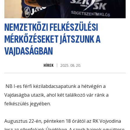
NEMZETKÖZI FELKÉSZÜLÉSI
MÉRKŐZÉSEKET JÁTSZUNK A
VAJDASÁGBAN
HÍREK
2025. 08. 20.
NB I-es férfi kézilabdacsapatunk a hétvégén a
Vajdaságba utazik, ahol két találkozó vár ránk a
felkészülés jegyében.
Augusztus 22-én, pénteken 18 órától az RK Vojvodina
lesz az ellenfelünk Újvidéken. A szerb bajnok együttese