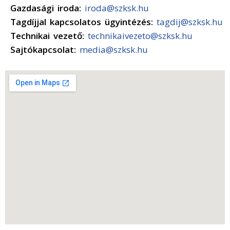
Gazdasági iroda:
iroda@szksk.hu
Tagdíjjal kapcsolatos ügyintézés:
tagdij@szksk.hu
Technikai vezető:
technikaivezeto@szksk.hu
Sajtókapcsolat:
media@szksk.hu