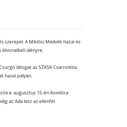
s szerepel. A Miklósi Medvék hazai és
élvonalbeli idényre.
 Csurgó látogat az SZKSK Csarnokba,
t hazai pályán.
ázóira: augusztus 15-én Komlóra
g az Ada lesz az ellenfél.