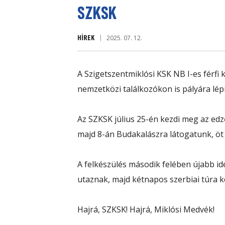
SZKSK
HÍREK
2025. 07. 12.
A Szigetszentmiklósi KSK NB I-es férfi
nemzetközi találkozókon is pályára lé
Az SZKSK július 25-én kezdi meg az ed
majd 8-án Budakalászra látogatunk, öt 
A felkészülés második felében újabb i
utaznak, majd kétnapos szerbiai túra k
Hajrá, SZKSK! Hajrá, Miklósi Medvék!