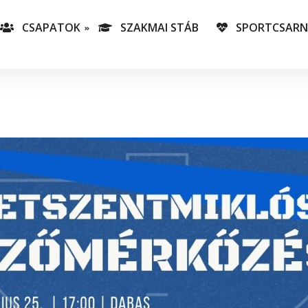
CSAPATOK
SZAKMAI STÁB
SPORTCSAR
-es csapatunk
T
lás-csapataink
A
T
v
C