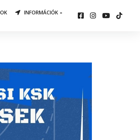
NOK
INFORMÁCIÓK
AO Határozatok
datvédelem
ársadalmi felelősség
állalás
sepelauto