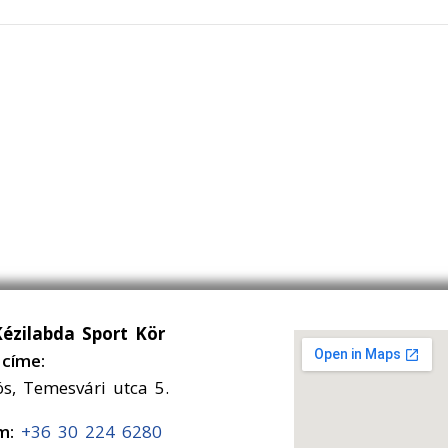
Kézilabda Sport Kör
címe:
ós, Temesvári utca 5.
ám:
+36 30 224 6280