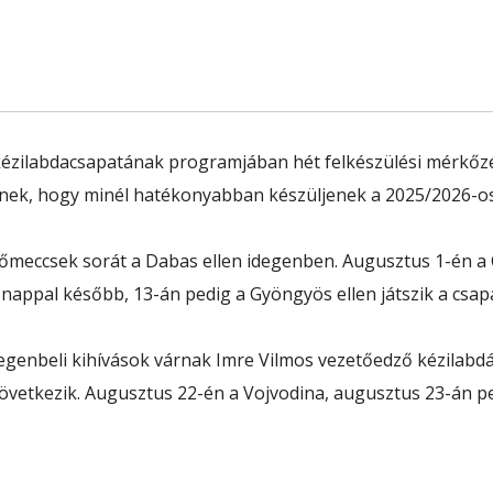
 kézilabdacsapatának programjában hét felkészülési mérkőzé
pnek, hogy minél hatékonyabban készüljenek a 2025/2026-os 
zőmeccsek sorát a Dabas ellen idegenben. Augusztus 1-én a
nappal később, 13-án pedig a Gyöngyös ellen játszik a csapa
degenbeli kihívások várnak Imre Vilmos vezetőedző kézilabd
övetkezik. Augusztus 22-én a Vojvodina, augusztus 23-án pedi