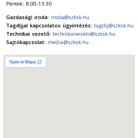
Péntek: 8:00-13:30
Gazdasági iroda:
iroda@szksk.hu
Tagdíjjal kapcsolatos ügyintézés:
tagdij@szksk.hu
Technikai vezető:
technikaivezeto@szksk.hu
Sajtókapcsolat:
media@szksk.hu