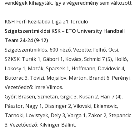
vendégek kihagyták, így a végeredmény sem változott.
K&H Férfi Kézilabda Liga 21. forduló
Szigetszentmiklósi KSK – ETO University Handball
Team 24-24 (9-12)
Szigetszentmiklós, 600 néző. Vezette: Felhő, Öcsi.
SZKSK: Turák 1, Gábori 1, Kovács, Schmid 7 (5), Holló,
Lakosy 1, Mazák, Spacsek 1, Hoffmann, Davidovic 4,
Butorac 3, Tóvizi, Mojsilov, Márton, Brandt 6, Perényi.
Vezetőedző: Imre Vilmos.
Győr: Brasen, Szmetán, Grgic 3, Kusan 2, Hári 7 (4),
Pásztor, Nagy 1, Dissinger 2, Vilovski, Eklemovic,
Tárnoki, Lovistyek, Dely 3, Varga 1, Zakor 2, Stepancic
3. Vezetőedző: Kilvinger Bálint.