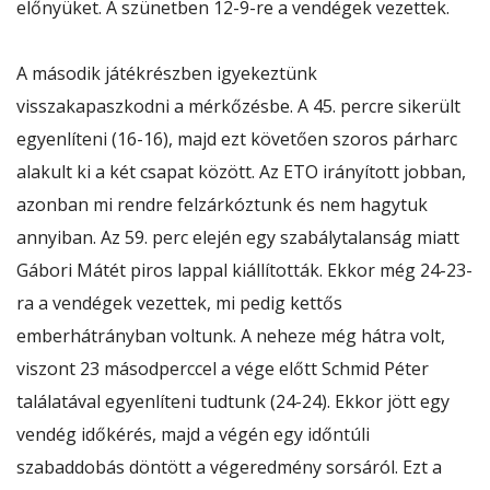
előnyüket. A szünetben 12-9-re a vendégek vezettek.
A második játékrészben igyekeztünk
visszakapaszkodni a mérkőzésbe. A 45. percre sikerült
egyenlíteni (16-16), majd ezt követően szoros párharc
alakult ki a két csapat között. Az ETO irányított jobban,
azonban mi rendre felzárkóztunk és nem hagytuk
annyiban. Az 59. perc elején egy szabálytalanság miatt
Gábori Mátét piros lappal kiállították. Ekkor még 24-23-
ra a vendégek vezettek, mi pedig kettős
emberhátrányban voltunk. A neheze még hátra volt,
viszont 23 másodperccel a vége előtt Schmid Péter
találatával egyenlíteni tudtunk (24-24). Ekkor jött egy
vendég időkérés, majd a végén egy időntúli
szabaddobás döntött a végeredmény sorsáról. Ezt a