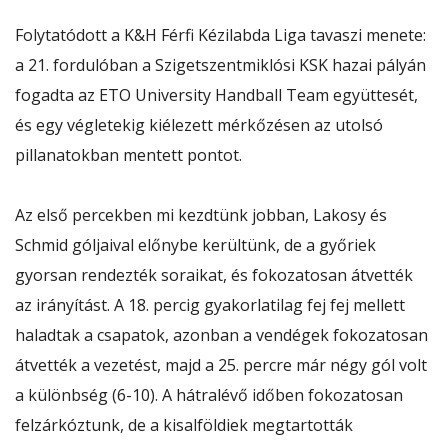
Folytatódott a K&H Férfi Kézilabda Liga tavaszi menete:
a 21. fordulóban a Szigetszentmiklósi KSK hazai pályán
fogadta az ETO University Handball Team együttesét,
és egy végletekig kiélezett mérkőzésen az utolsó
pillanatokban mentett pontot.
Az első percekben mi kezdtünk jobban, Lakosy és
Schmid góljaival előnybe kerültünk, de a győriek
gyorsan rendezték soraikat, és fokozatosan átvették
az irányítást. A 18. percig gyakorlatilag fej fej mellett
haladtak a csapatok, azonban a vendégek fokozatosan
átvették a vezetést, majd a 25. percre már négy gól volt
a különbség (6-10). A hátralévő időben fokozatosan
felzárkóztunk, de a kisalföldiek megtartották