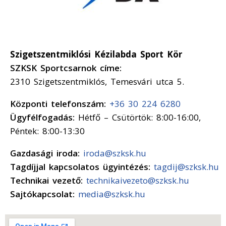
Szigetszentmiklósi Kézilabda Sport Kör
SZKSK Sportcsarnok címe:
2310 Szigetszentmiklós, Temesvári utca 5.
Központi telefonszám:
+36 30 224 6280
Ügyfélfogadás:
Hétfő – Csütörtök: 8:00-16:00,
Péntek: 8:00-13:30
Gazdasági iroda:
iroda@szksk.hu
Tagdíjjal kapcsolatos ügyintézés:
tagdij@szksk.hu
Technikai vezető:
technikaivezeto@szksk.hu
Sajtókapcsolat:
media@szksk.hu