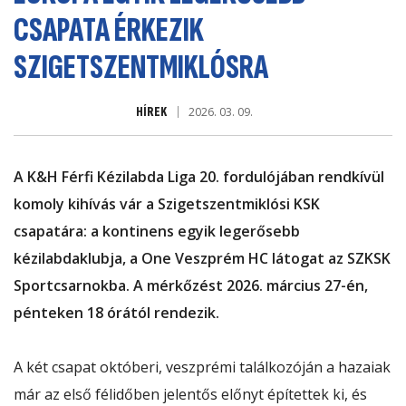
CSAPATA ÉRKEZIK
SZIGETSZENTMIKLÓSRA
HÍREK
2026. 03. 09.
A K&H Férfi Kézilabda Liga 20. fordulójában rendkívül
komoly kihívás vár a Szigetszentmiklósi KSK
csapatára: a kontinens egyik legerősebb
kézilabdaklubja, a One Veszprém HC látogat az SZKSK
Sportcsarnokba. A mérkőzést 2026. március 27-én,
pénteken 18 órától rendezik.
A két csapat októberi, veszprémi találkozóján a hazaiak
már az első félidőben jelentős előnyt építettek ki, és