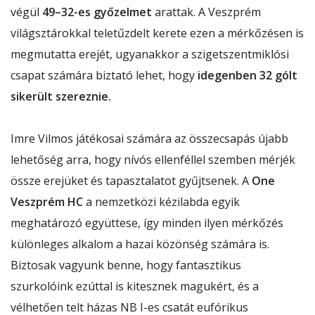
végül
49–32-es győzelmet
arattak. A Veszprém
világsztárokkal teletűzdelt kerete ezen a mérkőzésen is
megmutatta erejét, ugyanakkor a szigetszentmiklósi
csapat számára biztató lehet, hogy
idegenben 32 gólt
sikerült szereznie.
Imre Vilmos játékosai számára az összecsapás újabb
lehetőség arra, hogy nívós ellenféllel szemben mérjék
össze erejüket és tapasztalatot gyűjtsenek. A
One
Veszprém HC
a nemzetközi kézilabda egyik
meghatározó együttese, így minden ilyen mérkőzés
különleges alkalom a hazai közönség számára is.
Biztosak vagyunk benne, hogy fantasztikus
szurkolóink ezúttal is kitesznek magukért, és a
vélhetően telt házas NB I-es csatát eufórikus