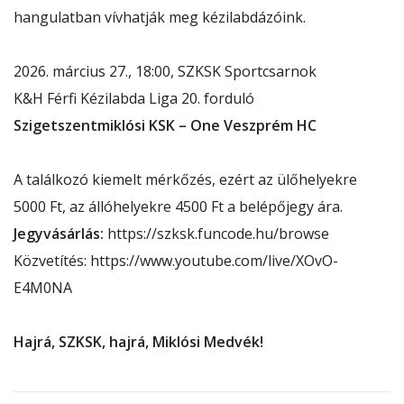
hangulatban vívhatják meg kézilabdázóink.
2026. március 27., 18:00, SZKSK Sportcsarnok
K&H Férfi Kézilabda Liga 20. forduló
Szigetszentmiklósi KSK – One Veszprém HC
A találkozó kiemelt mérkőzés, ezért az ülőhelyekre
5000 Ft, az állóhelyekre 4500 Ft a belépőjegy ára.
Jegyvásárlás:
https://szksk.funcode.hu/browse
Közvetítés:
https://www.youtube.com/live/XOvO-
E4M0NA
Hajrá, SZKSK, hajrá, Miklósi Medvék!