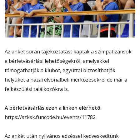
Az ankét során tájékoztatást kaptak a szimpatizánsok
a bérletvásárlási lehetőségekről, amelyekkel
támogathatják a klubot, egyúttal biztosíthatják
helyüket a hazai élvonalbeli mérkőzésekre, de már a
felkészülési találkozókra is.
A bérletvásárlás ezen a linken elérhető:
https://szksk.funcode.hu/events/11782
Az ankét után nyilvános edzéssel kedveskedtünk