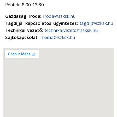
Péntek: 8:00-13:30
Gazdasági iroda:
iroda@szksk.hu
Tagdíjjal kapcsolatos ügyintézés:
tagdij@szksk.hu
Technikai vezető:
technikaivezeto@szksk.hu
Sajtókapcsolat:
media@szksk.hu