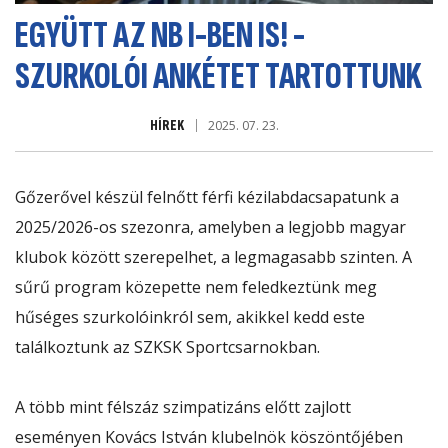
EGYÜTT AZ NB I-BEN IS! -
SZURKOLÓI ANKÉTET TARTOTTUNK
HÍREK
2025. 07. 23.
Gőzerővel készül felnőtt férfi kézilabdacsapatunk a
2025/2026-os szezonra, amelyben a legjobb magyar
klubok között szerepelhet, a legmagasabb szinten. A
sűrű program közepette nem feledkeztünk meg
hűséges szurkolóinkról sem, akikkel kedd este
találkoztunk az SZKSK Sportcsarnokban.
A több mint félszáz szimpatizáns előtt zajlott
eseményen Kovács István klubelnök köszöntőjében