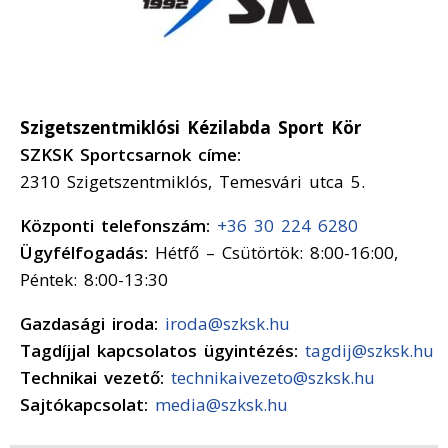
Szigetszentmiklósi Kézilabda Sport Kör
SZKSK Sportcsarnok címe:
2310 Szigetszentmiklós, Temesvári utca 5.
Központi telefonszám:
+36 30 224 6280
Ügyfélfogadás:
Hétfő – Csütörtök: 8:00-16:00,
Péntek: 8:00-13:30
Gazdasági iroda:
iroda@szksk.hu
Tagdíjjal kapcsolatos ügyintézés:
tagdij@szksk.hu
Technikai vezető:
technikaivezeto@szksk.hu
Sajtókapcsolat:
media@szksk.hu