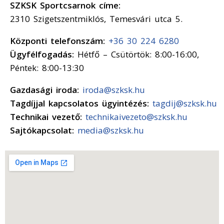
SZKSK Sportcsarnok címe:
2310 Szigetszentmiklós, Temesvári utca 5.
Központi telefonszám:
+36 30 224 6280
Ügyfélfogadás:
Hétfő – Csütörtök: 8:00-16:00,
Péntek: 8:00-13:30
Gazdasági iroda:
iroda@szksk.hu
Tagdíjjal kapcsolatos ügyintézés:
tagdij@szksk.hu
Technikai vezető:
technikaivezeto@szksk.hu
Sajtókapcsolat:
media@szksk.hu