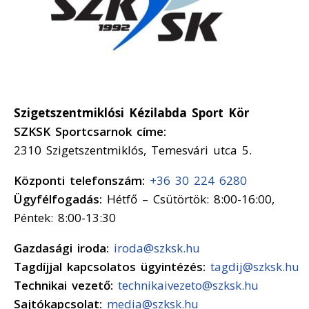
Szigetszentmiklósi Kézilabda Sport Kör
SZKSK Sportcsarnok címe:
2310 Szigetszentmiklós, Temesvári utca 5.
Központi telefonszám:
+36 30 224 6280
Ügyfélfogadás:
Hétfő – Csütörtök: 8:00-16:00,
Péntek: 8:00-13:30
Gazdasági iroda:
iroda@szksk.hu
Tagdíjjal kapcsolatos ügyintézés:
tagdij@szksk.hu
Technikai vezető:
technikaivezeto@szksk.hu
Sajtókapcsolat:
media@szksk.hu