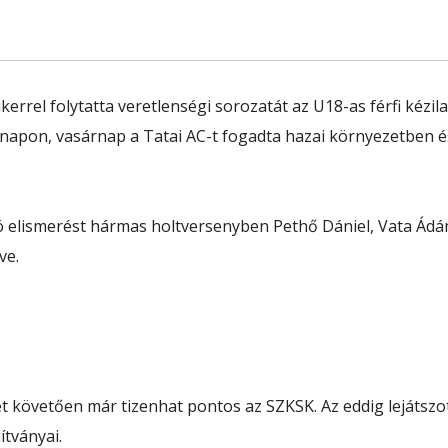
kerrel folytatta veretlenségi sorozatát az U18-as férfi ké
knapon, vasárnap a Tatai AC-t fogadta hazai környezetben és
ó elismerést hármas holtversenyben Pethő Dániel, Vata Á
ve.
 követően már tizenhat pontos az SZKSK. Az eddig lejátszot
ítványai.