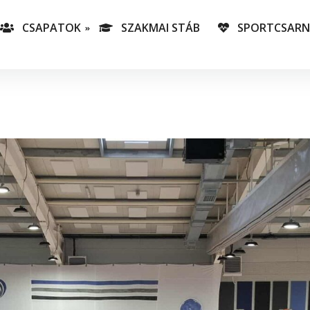
CSAPATOK
SZAKMAI STÁB
SPORTCSAR
-es csapatunk
T
lás-csapataink
A
T
v
C