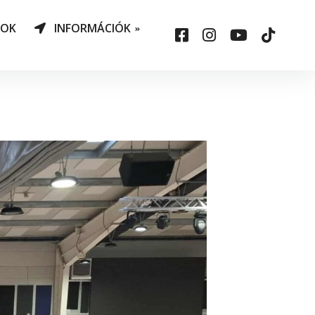
NOK
INFORMÁCIÓK
AO Határozatok
datvédelem
ársadalmi felelősség
állalás
sepelauto