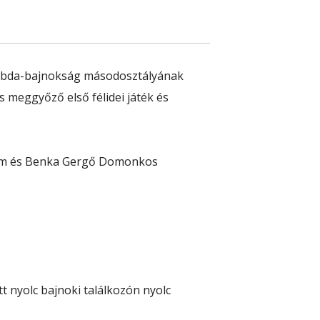
zilabda-bajnokság másodosztályának
 meggyőző első félidei játék és
dám és Benka Gergő Domonkos
t nyolc bajnoki találkozón nyolc