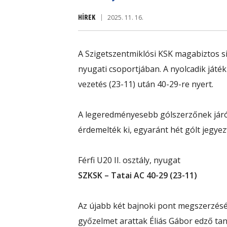
HÍREK
2025. 11. 16.
A Szigetszentmiklósi KSK magabiztos si
nyugati csoportjában. A nyolcadik játé
vezetés (23-11) után 40-29-re nyert.
A legeredményesebb gólszerzőnek jár
érdemelték ki, egyaránt hét gólt jegyez
Férfi U20 II. osztály, nyugat
SZKSK – Tatai AC 40-29 (23-11)
Az újabb két bajnoki pont megszerzését
győzelmet arattak Éliás Gábor edző tan