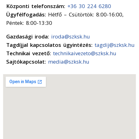
Központi telefonszám:
+36 30 224 6280
Ügyfélfogadás:
Hétfő – Csütörtök: 8:00-16:00,
Péntek: 8:00-13:30
Gazdasági iroda:
iroda@szksk.hu
Tagdíjjal kapcsolatos ügyintézés:
tagdij@szksk.hu
Technikai vezető:
technikaivezeto@szksk.hu
Sajtókapcsolat:
media@szksk.hu