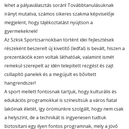
lehet a pályaválasztás során! Továbbtanulásuknak
irányt mutatva, számos sikeres szakma képviselője
megjelent, hogy tájékoztatást nyújtson a
gyermekeknek!
Az Szksk Sportcsarnokban történt
idei fejlesztések
részeként beszerelt új kivetítő (ledfal) is bevált, hiszen a
prezentációk ezen voltak láthatóak, valamint ismét
remekül szerepelt az idén telepített rezgést és zajt
csillapító panelek és a megújult es bővített
hangrendszer!
A sport mellett fontosnak tartjuk, hogy kulturális és
edukációs programokkal is színesítsük a város fiatal
lakóinak életét, így örömünkre szolgált, hogy nem csak
a helyszínt, de a technikát is ingyenesen tudtuk
biztosítani egy ilyen fontos programnak, mely a jövő