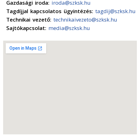
Gazdasági iroda:
iroda@szksk.hu
Tagdíjjal kapcsolatos ügyintézés:
tagdij@szksk.hu
Technikai vezető:
technikaivezeto@szksk.hu
Sajtókapcsolat:
media@szksk.hu