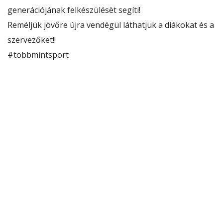
generációjának felkészülésèt segíti!
Reméljük jövőre újra vendégül láthatjuk a diákokat és a
szervezőket!!
#többmintsport