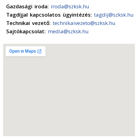
Gazdasági iroda:
iroda@szksk.hu
Tagdíjjal kapcsolatos ügyintézés:
tagdij@szksk.hu
Technikai vezető:
technikaivezeto@szksk.hu
Sajtókapcsolat:
media@szksk.hu