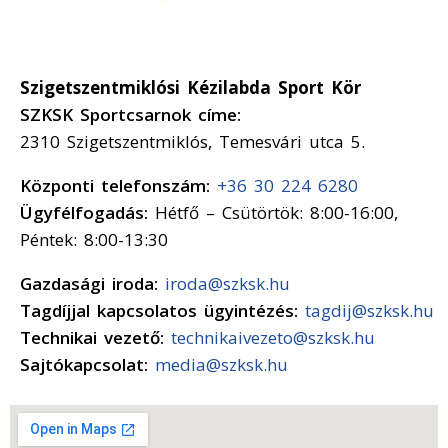
Szigetszentmiklósi Kézilabda Sport Kör
SZKSK Sportcsarnok címe:
2310 Szigetszentmiklós, Temesvári utca 5.
Központi telefonszám:
+36 30 224 6280
Ügyfélfogadás:
Hétfő – Csütörtök: 8:00-16:00,
Péntek: 8:00-13:30
Gazdasági iroda:
iroda@szksk.hu
Tagdíjjal kapcsolatos ügyintézés:
tagdij@szksk.hu
Technikai vezető:
technikaivezeto@szksk.hu
Sajtókapcsolat:
media@szksk.hu