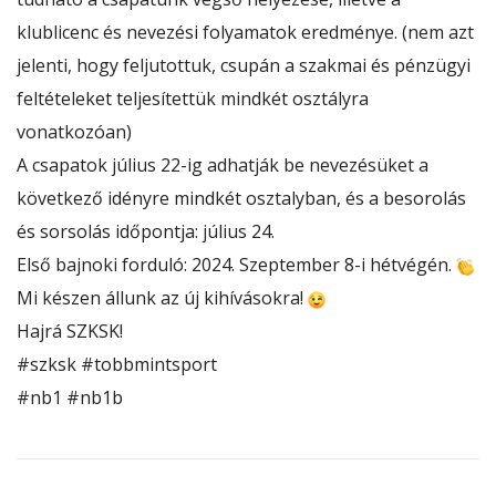
klublicenc és nevezési folyamatok eredménye. (nem azt
jelenti, hogy feljutottuk, csupán a szakmai és pénzügyi
feltételeket teljesítettük mindkét osztályra
vonatkozóan)
A
csapatok július 22-ig adhatják be nevezésüket a
következő idényre mindkét osztalyban, és a besorolás
és sorsolás időpontja: július 24.
Első bajnoki forduló: 2024. Szeptember 8-i hétvégén.
Mi készen állunk az új kihívásokra!
Hajrá SZKSK!
#szksk
#tobbmintsport
#nb1
#nb1b