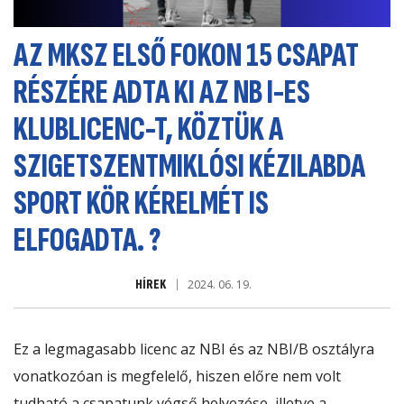
AZ MKSZ ELSŐ FOKON 15 CSAPAT
RÉSZÉRE ADTA KI AZ NB I-ES
KLUBLICENC-T, KÖZTÜK A
SZIGETSZENTMIKLÓSI KÉZILABDA
SPORT KÖR KÉRELMÉT IS
ELFOGADTA. ?
HÍREK
2024. 06. 19.
Ez a legmagasabb licenc az NBI és az NBI/B osztályra
vonatkozóan is megfelelő, hiszen előre nem volt
tudható a csapatunk végső helyezése, illetve a