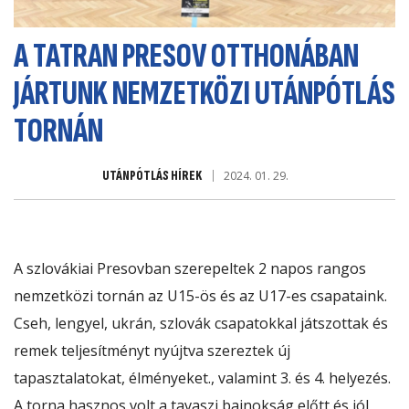
A TATRAN PRESOV OTTHONÁBAN
JÁRTUNK NEMZETKÖZI UTÁNPÓTLÁS
TORNÁN
UTÁNPÓTLÁS HÍREK
2024. 01. 29.
A szlovákiai Presovban szerepeltek 2 napos rangos
nemzetközi tornán az U15-ös és az U17-es csapataink.
Cseh, lengyel, ukrán, szlovák csapatokkal játszottak és
remek teljesítményt nyújtva szereztek új
tapasztalatokat, élményeket., valamint 3. és 4. helyezés.
A torna hasznos volt a tavaszi bajnokság előtt és jól