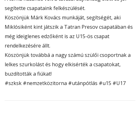
segítette csapataink felkészülését.
Köszönjük
Márk Kovács
munkáját, segítségét, aki
Miklósiként kint
játszik a Tatran Presov csapatában és
még ideiglenes edzőként is az U15-ös csapat
rendelkezésére állt.
Köszönjük továbbá a nagy számú szülői csoportnak a
lelkes szurkolást és hogy elkisérték a csapatokat,
buzdították a fiúkat!
#szksk
#nemzetközitorna
#utánpótlás
#u15
#U17