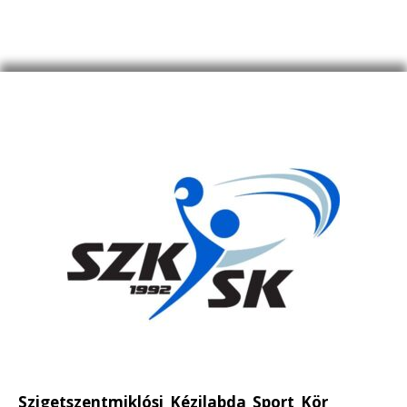
Szigetszentmiklósi Kézilabda Sport Kör