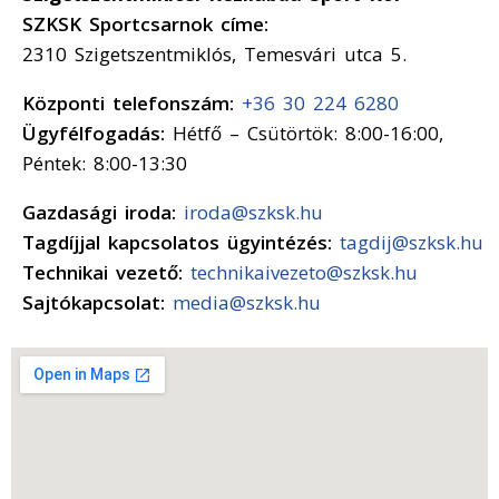
SZKSK Sportcsarnok címe:
2310 Szigetszentmiklós, Temesvári utca 5.
Központi telefonszám:
+36 30 224 6280
Ügyfélfogadás:
Hétfő – Csütörtök: 8:00-16:00,
Péntek: 8:00-13:30
Gazdasági iroda:
iroda@szksk.hu
Tagdíjjal kapcsolatos ügyintézés:
tagdij@szksk.hu
Technikai vezető:
technikaivezeto@szksk.hu
Sajtókapcsolat:
media@szksk.hu