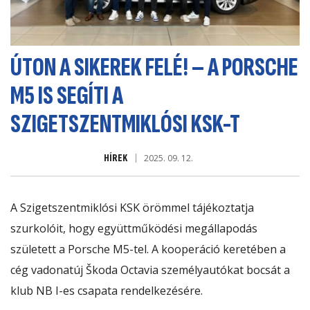
ÚTON A SIKEREK FELÉ! – A PORSCHE
M5 IS SEGÍTI A
SZIGETSZENTMIKLÓSI KSK-T
HÍREK
2025. 09. 12.
A Szigetszentmiklósi KSK örömmel tájékoztatja
szurkolóit, hogy együttműködési megállapodás
született a
Porsche M5
-tel. A kooperáció keretében a
cég vadonatúj Škoda Octavia személyautókat bocsát a
klub NB I-es csapata rendelkezésére.