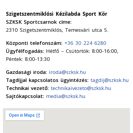
Szigetszentmiklósi Kézilabda Sport Kör
SZKSK Sportcsarnok címe:
2310 Szigetszentmiklós, Temesvári utca 5.
Központi telefonszám:
+36 30 224 6280
Ügyfélfogadás:
Hétfő – Csütörtök: 8:00-16:00,
Péntek: 8:00-13:30
Gazdasági iroda:
iroda@szksk.hu
Tagdíjjal kapcsolatos ügyintézés:
tagdij@szksk.hu
Technikai vezető:
technikaivezeto@szksk.hu
Sajtókapcsolat:
media@szksk.hu