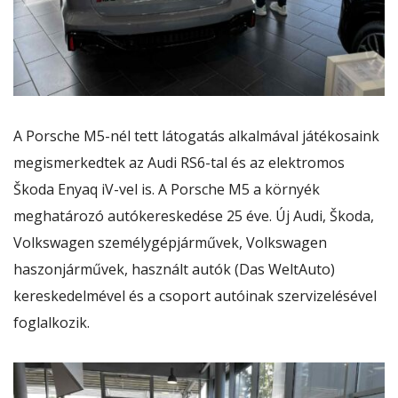
A
Porsche M5
-nél tett látogatás alkalmával játékosaink
megismerkedtek az Audi RS6-tal és az elektromos
Škoda Enyaq iV-vel is. A
Porsche M5
a környék
meghatározó autókereskedése 25 éve. Új Audi, Škoda,
Volkswagen személygépjárművek, Volkswagen
haszonjárművek, használt autók (Das WeltAuto)
kereskedelmével és a csoport autóinak szervizelésével
foglalkozik.