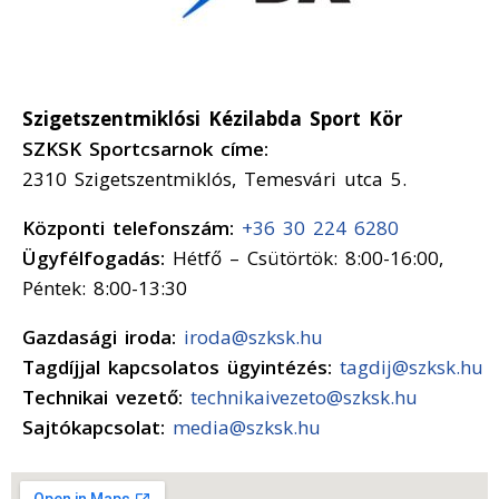
Szigetszentmiklósi Kézilabda Sport Kör
SZKSK Sportcsarnok címe:
2310 Szigetszentmiklós, Temesvári utca 5.
Központi telefonszám:
+36 30 224 6280
Ügyfélfogadás:
Hétfő – Csütörtök: 8:00-16:00,
Péntek: 8:00-13:30
Gazdasági iroda:
iroda@szksk.hu
Tagdíjjal kapcsolatos ügyintézés:
tagdij@szksk.hu
Technikai vezető:
technikaivezeto@szksk.hu
Sajtókapcsolat:
media@szksk.hu