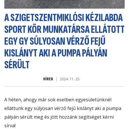
A SZIGETSZENTMIKLÓSI KÉZILABDA
SPORT KÖR MUNKATÁRSA ELLÁTOTT
EGY GY SÚLYOSAN VÉRZŐ FEJŰ
KISLÁNYT AKI A PUMPA PÁLYÁN
SÉRÜLT
HÍREK
2024. 11. 25.
A héten, ahogy már sok esetben egyesületünknél
elláttunk egy súlyosan vérző fejű kislányt aki a pumpa
pályán sérült meg és jött hozzánk segítséget kérni
sírva!