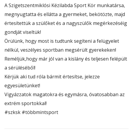
A
Szigetszentmiklósi Kézilabda Sport Kör
munkatársa,
megnyugtatta és ellátta a gyermeket, bekötözte, majd
értesítettük a szülőket és a nagyszülők megérkezéséig
gondját viseltük!
Örülünk, hogy most is tudtunk segíteni a felügyelet
nélkül, veszélyes sportban megsérült gyerekeken!
Reméljük,hogy már jól van a kislány és
teljesen felépült
a sérüléséből!
Kérjük aki tud róla bármit értesítse, jelezze
egyesületünket!
Vigyázzatok magatokra és egymásra, óvatosabban az
extrém sportokkal!
#szksk
#többmintsport