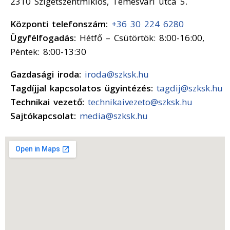
2310 Szigetszentmiklós, Temesvári utca 5.
Központi telefonszám:
+36 30 224 6280
Ügyfélfogadás:
Hétfő – Csütörtök: 8:00-16:00,
Péntek: 8:00-13:30
Gazdasági iroda:
iroda@szksk.hu
Tagdíjjal kapcsolatos ügyintézés:
tagdij@szksk.hu
Technikai vezető:
technikaivezeto@szksk.hu
Sajtókapcsolat:
media@szksk.hu