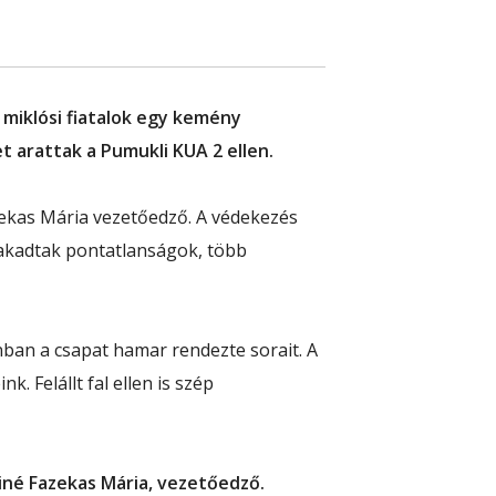
 miklósi fiatalok egy kemény
 arattak a Pumukli KUA 2 ellen.
zekas Mária vezetőedző. A védekezés
s akadtak pontatlanságok, több
nban a csapat hamar rendezte sorait. A
. Felállt fal ellen is szép
né Fazekas Mária, vezetőedző.