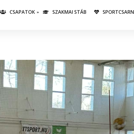
CSAPATOK
SZAKMAI STÁB
SPORTCSAR
-es csapatunk
T
lás-csapataink
A
T
v
C