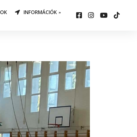
NOK
INFORMÁCIÓK
AO Határozatok
datvédelem
ársadalmi felelősség
állalás
sepelauto