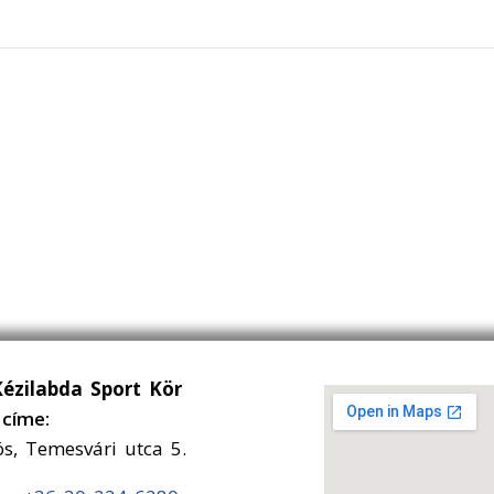
Kézilabda Sport Kör
címe:
ós, Temesvári utca 5.