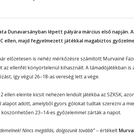
ata Dunavarsányban lépett pályára március első napján. A
 ellen, majd fegyelmezett játékkal magabiztos győzelmet
 már előzetesen is nehéz mérkőzésre számított Murvainé Fa
it az ellenfél könyörtelenül kihasznált. A támadójátékban i
ózást, így végül 26–18-as vereség lett a vége.
ellen eleinte kicsit nehezen lendült játékba az SZKSK, azo
alapot adott, amelyből gyors gólokat tudtak szerezni a mieink
k köszönhetően 23–14-es győzelemmel zárták a napot.
érdemelnek! Nincs megállás, dolgozunk tovább”
– értékelt
Murvai