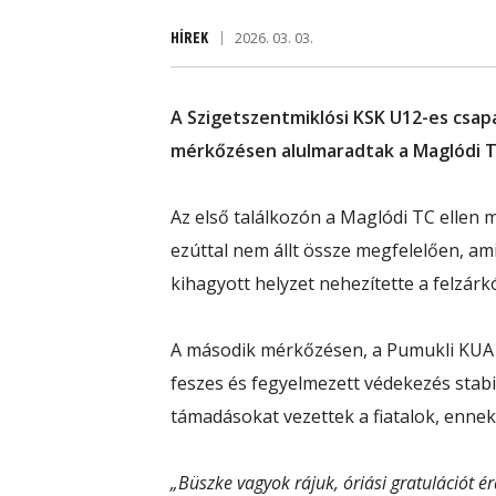
HÍREK
2026. 03. 03.
A Szigetszentmiklósi KSK U12-es csap
mérkőzésen alulmaradtak a Maglódi TC
Az első találkozón a Maglódi TC ellen
ezúttal nem állt össze megfelelően, am
kihagyott helyzet nehezítette a felzárk
A második mérkőzésen, a Pumukli KUA 2 
feszes és fegyelmezett védekezés stabil 
támadásokat vezettek a fiatalok, enne
„Büszke vagyok rájuk, óriási gratulációt 