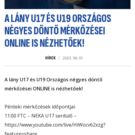
A LÁNY U17 ÉS U19 ORSZÁGOS
NÉGYES DÖNTŐ MÉRKŐZÉSEI
ONLINE IS NÉZHETŐEK!
HÍREK
2023. 06. 01.
A lány U17 és U19 Országos négyes döntő
mérkőzései ONLINE is nézhetőek!
Pénteki mérkőzések időpontjai:
11:00 FTC – NEKA U17 serdülő –
https://www.youtube.com/live/HiWocv62xzg?
feature=share