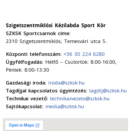
Szigetszentmiklósi Kézilabda Sport Kör
SZKSK Sportcsarnok címe:
2310 Szigetszentmiklós, Temesvári utca 5.
Központi telefonszám:
+36 30 224 6280
Ügyfélfogadás:
Hétfő – Csütörtök: 8:00-16:00,
Péntek: 8:00-13:30
Gazdasági iroda:
iroda@szksk.hu
Tagdíjjal kapcsolatos ügyintézés:
tagdij@szksk.hu
Technikai vezető:
technikaivezeto@szksk.hu
Sajtókapcsolat:
media@szksk.hu