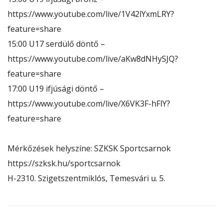
https://www.youtube.com/live/1V42lYxmLRY?
feature=share
15:00 U17 serdülő döntő –
https://www.youtube.com/live/aKw8dNHySJQ?
feature=share
17:00 U19 ifjúsági döntő –
https://www.youtube.com/live/X6VK3F-hFlY?
feature=share
Mérkőzések helyszíne: SZKSK Sportcsarnok
https://szksk.hu/sportcsarnok
H-2310. Szigetszentmiklós, Temesvári u. 5.