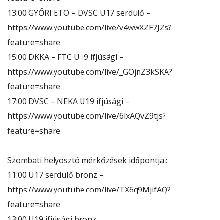
13:00 GYŐRI ETO – DVSC U17 serdülő –
https://www.youtube.com/live/v4wwXZF7JZs?
feature=share
15:00 DKKA – FTC U19 ifjúsági –
https://www.youtube.com/live/_GOjnZ3kSKA?
feature=share
17:00 DVSC – NEKA U19 ifjúsági –
https://www.youtube.com/live/6lxAQvZ9tjs?
feature=share
Szombati helyosztó mérkőzések időpontjai:
11:00 U17 serdülő bronz –
https://www.youtube.com/live/TX6q9MjifAQ?
feature=share
13:00 U19 ifjúsági bronz –